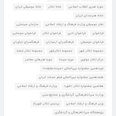
حوزه هنری انقلاب اسلامی
خانه تئاتر
خانه موسیقی ایران
خانه هنرمندان ایران
دفتر موسیقی وزارت فرهنگ و ارشاد اسلامی
سازمان سینمایی
فراخوان
فراخوان ادبی
فراخوان تئاتر
فراخوان سینمایی
فراخوان موسیقی
فرهنگسرای ارسباران
فرهنگسرای نیاوران
مجموعه تئاتر شهر
مجموعه تئاترشهر
مجموعه تئاتر لبخند
مرکز تئاتر مولوی
موزه سینما
موزه هنرهای معاصر
نوزدهمین جشنواره بین‌المللی «سینماحقیقت»
هجدهمین جشنواره بین‌المللی فیلم مستند ایران
هفتمین جشنواره تئاتر «شهر»
وزارت فرهنگ و ارشاد اسلامی
وزارت میراث‌فرهنگی، گردشگری و صنایع‌دستی
وزیر فرهنگ و ارشاد اسلامی
پردیس تئاتر شهرزاد
پژوهشگاه میراث‌فرهنگی و گردشگری