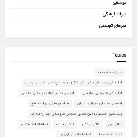
موسیقی
میراث فرهنگی
هنرهای تجسمی
Topics
«سینماحقیقت»
اداره کل میراث‌فرهنگی، گردشگری و صنایع‌دستی استان اردبیل
اداره کل هنرهای نمایشی
انجمن تئاتر انقلاب و دفاع مقدس
انجمن سینمای جوانان ایران
بنیاد فرهنگی روایت فتح
بیستمین جشنواره بین‌المللی نمایش عروسکی تهران-مبارک
تئاتر فجر
تالار رودکی
تالار وحدت
تماشاخانه سنگلج
تماشاخانه هما
تماشاخانه‌ ایران‌شهر