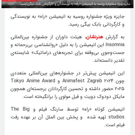
جایزه ویژه جشنواره روسیه به انیمیشن «راه» به نویسندگی و کارگردانی بابک بیگی رسید.
جایزه ویژه جشنواره روسیه به انیمیشن «راه» به نویسندگی
و کارگردانی بابک بیگی رسید.
به گزارش
هنرنشان
، هیئت داوران از جشنواره بین‌المللی
Insomnia این انیمیشن را به دلیل «روانشناسی بی‌رحمانه و
جست‌وجوی بی‌وقفه برای تجربه‌های دراماتیک» شایسته‌ی
تقدیر دانسته‌اند.
این انیمیشن پیش‌تر در جشنواره‌های بین‌المللی متعددی
چون Animafest Zagreb ۲۰۲۴ و Tokyo Anime Award
۲۰۲۵ حضور داشته و تحسین کارگردانان برجسته‌ای همچون
مایکل دودوک دِویت و فیل مولوی را برانگیخته است.
انیمیشن کوتاه «راه» توسط سارنگ فیلم و The Big
studios تهیه شده و پخش بین الملل آن بر عهده رفت
فیلم است.