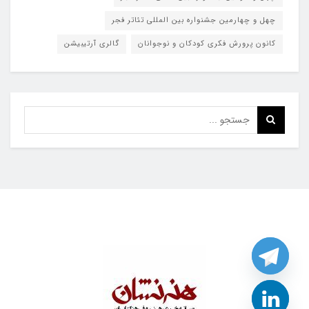
چهل و چهارمین جشنواره بین المللی تئاتر فجر
کانون پرورش فکری کودکان و نوجوانان
گالری آرتیبیشن