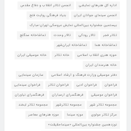
اداره کل هنرهای نمایشی
انجمن تئاتر انقلاب و دفاع مقدس
انجمن سینمای جوانان ایران
بنیاد فرهنگی روایت فتح
بیستمین جشنواره بین‌المللی نمایش عروسکی تهران-مبارک
تئاتر فجر
تالار رودکی
تالار وحدت
تماشاخانه سنگلج
تماشاخانه هما
تماشاخانه‌ ایران‌شهر
حوزه هنری انقلاب اسلامی
خانه تئاتر
خانه موسیقی ایران
خانه هنرمندان ایران
دفتر موسیقی وزارت فرهنگ و ارشاد اسلامی
سازمان سینمایی
فراخوان
فراخوان ادبی
فراخوان تئاتر
فراخوان سینمایی
فراخوان موسیقی
فرهنگسرای ارسباران
فرهنگسرای نیاوران
مجموعه تئاتر شهر
مجموعه تئاترشهر
مجموعه تئاتر لبخند
مرکز تئاتر مولوی
موزه سینما
موزه هنرهای معاصر
نوزدهمین جشنواره بین‌المللی «سینماحقیقت»