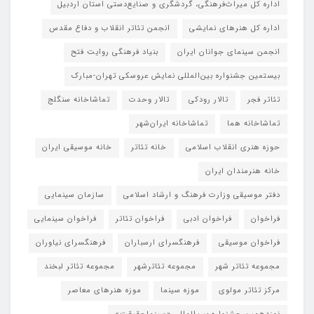
اداره کل میراث‌فرهنگی، گردشگری و صنایع‌دستی استان اردبیل
اداره کل هنرهای نمایشی
انجمن تئاتر انقلاب و دفاع مقدس
انجمن سینمای جوانان ایران
بنیاد فرهنگی روایت فتح
بیستمین جشنواره بین‌المللی نمایش عروسکی تهران-مبارک
تئاتر فجر
تالار رودکی
تالار وحدت
تماشاخانه سنگلج
تماشاخانه هما
تماشاخانه‌ ایران‌شهر
حوزه هنری انقلاب اسلامی
خانه تئاتر
خانه موسیقی ایران
خانه هنرمندان ایران
دفتر موسیقی وزارت فرهنگ و ارشاد اسلامی
سازمان سینمایی
فراخوان
فراخوان ادبی
فراخوان تئاتر
فراخوان سینمایی
فراخوان موسیقی
فرهنگسرای ارسباران
فرهنگسرای نیاوران
مجموعه تئاتر شهر
مجموعه تئاترشهر
مجموعه تئاتر لبخند
مرکز تئاتر مولوی
موزه سینما
موزه هنرهای معاصر