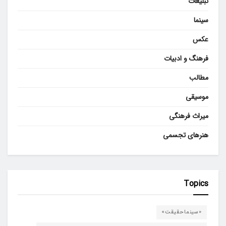
تبلیغات
سینما
عکس
فرهنگ و ادبیات
مطالب
موسیقی
میراث فرهنگی
هنرهای تجسمی
Topics
«سینماحقیقت»