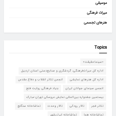
موسیقی
میراث فرهنگی
هنرهای تجسمی
Topics
«سینماحقیقت»
اداره کل میراث‌فرهنگی، گردشگری و صنایع‌دستی استان اردبیل
اداره کل هنرهای نمایشی
انجمن تئاتر انقلاب و دفاع مقدس
انجمن سینمای جوانان ایران
بنیاد فرهنگی روایت فتح
بیستمین جشنواره بین‌المللی نمایش عروسکی تهران-مبارک
تئاتر فجر
تالار رودکی
تالار وحدت
تماشاخانه سنگلج
تماشاخانه هما
تماشاخانه‌ ایران‌شهر