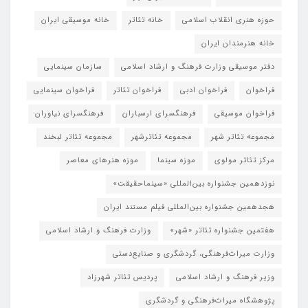
حوزه هنری انقلاب اسلامی
خانه تئاتر
خانه موسیقی ایران
خانه هنرمندان ایران
دفتر موسیقی وزارت فرهنگ و ارشاد اسلامی
سازمان سینمایی
فراخوان
فراخوان ادبی
فراخوان تئاتر
فراخوان سینمایی
فراخوان موسیقی
فرهنگسرای ارسباران
فرهنگسرای نیاوران
مجموعه تئاتر شهر
مجموعه تئاترشهر
مجموعه تئاتر لبخند
مرکز تئاتر مولوی
موزه سینما
موزه هنرهای معاصر
نوزدهمین جشنواره بین‌المللی «سینماحقیقت»
هجدهمین جشنواره بین‌المللی فیلم مستند ایران
هفتمین جشنواره تئاتر «شهر»
وزارت فرهنگ و ارشاد اسلامی
وزارت میراث‌فرهنگی، گردشگری و صنایع‌دستی
وزیر فرهنگ و ارشاد اسلامی
پردیس تئاتر شهرزاد
پژوهشگاه میراث‌فرهنگی و گردشگری