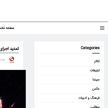
صفحه نخ
Categories
تمدید اجرای 
توس
تئاتر
تبلیغات
سینما
عکس
فرهنگ و ادبیات
مطالب