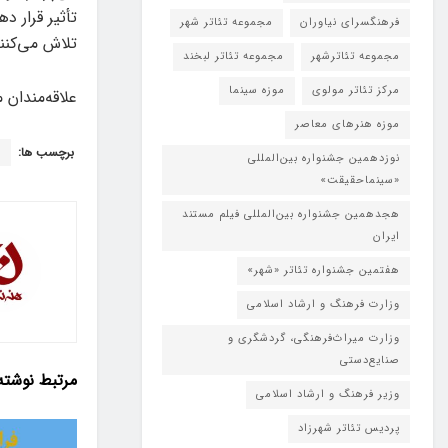
تأثیر قرار 
فرهنگسرای نیاوران
مجموعه تئاتر شهر
تلاش می‌کنند
مجموعه تئاترشهر
مجموعه تئاتر لبخند
مرکز تئاتر مولوی
موزه سینما
علاقه‌مندان 
موزه هنرهای معاصر
برچسب ها:
ع
نوزدهمین جشنواره بین‌المللی
«سینماحقیقت»
هجدهمین جشنواره بین‌المللی فیلم مستند
ایران
هفتمین جشنواره تئاتر «شهر»
وزارت فرهنگ و ارشاد اسلامی
وزارت میراث‌فرهنگی، گردشگری و
صنایع‌دستی
مرتبط
نوشته
وزیر فرهنگ و ارشاد اسلامی
پردیس تئاتر شهرزاد