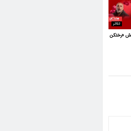
تئاتر
یش «رختکن