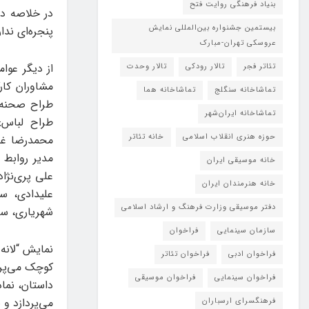
بنیاد فرهنگی روایت فتح
در خلاصه دا
بیستمین جشنواره بین‌المللی نمایش
پنجره‌ای ندار
عروسکی تهران-مبارک
از دیگر عوا
تئاتر فجر
تالار رودکی
تالار وحدت
مشاوران کارگ
تماشاخانه سنگلج
تماشاخانه هما
طراح صحنه: 
تماشاخانه‌ ایران‌شهر
طراح لباس:
حوزه هنری انقلاب اسلامی
خانه تئاتر
مدیر روابط 
خانه موسیقی ایران
علی پری‌نژا
خانه هنرمندان ایران
علیدادی، سا
دفتر موسیقی وزارت فرهنگ و ارشاد اسلامی
شهریاری، سا
سازمان سینمایی
فراخوان
نمایش “لانه
فراخوان ادبی
فراخوان تئاتر
کوچک می‌پرد
فراخوان سینمایی
فراخوان موسیقی
داستان، نما
می‌پردازد و
فرهنگسرای ارسباران