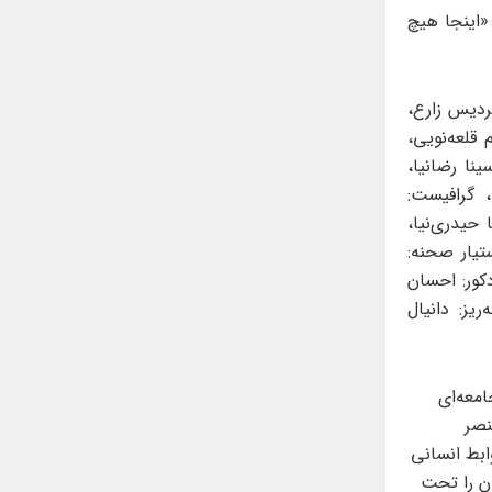
«اینجا هیچ
ردیس زارع،
 قلعه‌نویی،
نا رضانیا،
 گرافیست:
محمدرضا غلامی، طراح لوگو: پردیس زارع، عکاس: بابک حقی، تولید محتوا: پوریا حیدری‌‎نیا،
تیار صحنه:
کور: احسان
یز: دانیال
امعه‌ای
نصر
ابط انسانی
ان را تحت