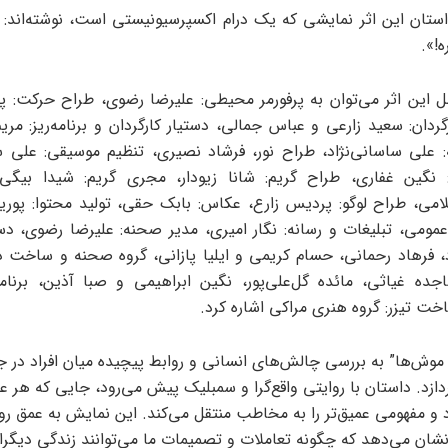
ستان این اثر نمایشی که یک درام اکسپرسیونیستی است، نوشته‌اند: 
ه!».
مل این اثر می‌توان به پرفورمر محیطی: علیرضا رضوی، طراح حرکت: پ
ردان: سعید زارعی و عباس جمالی، دستیار کارگردان و برنامه‌ریز: مریم
علی ساسانی‌نژاد، طراح نور، فرشاد نصیری، تنظیم موسیقی: علی سی
 نگین غفاری، طراح گریم: شانا زیودار، مجری گریم: شیدا بیگی،
عمومی، تبلیغات و رسانه: نگار امیری، مدیر صحنه: علیرضا رضوی، دس
د، فرهاد رحمانی، حسام کریمی و ایلیا پازانی، گروه صحنه و ساخت د
جده غیاثی، مائده گل‌علی‌پور، نگین ابراهیمی و صبا آذین، برنامه‌ر
خت تیزر: گروه هنری مراکی اشاره کرد.
 موش‌ها” به بررسی چالش‌های انسانی و روابط پیچیده میان افراد در ج
ازد. داستان با روایتی واقع‌گرا و سمبلیک پیش می‌رود، جایی که هر ع
د و مفهومی عمیق‌تر را به مخاطب منتقل می‌کند. این نمایش به عمق رو
 نشان می‌دهد که چگونه تعاملات و تصمیمات ما می‌توانند زندگی دیگر