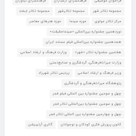
فراخوان موسیقی
فرهنگسرای ارسباران
فرهنگسرای نیاوران
مجموعه تئاتر شهر
مجموعه تئاترشهر
مجموعه تئاتر لبخند
مرکز تئاتر مولوی
موزه سینما
موزه هنرهای معاصر
نوزدهمین جشنواره بین‌المللی «سینماحقیقت»
هجدهمین جشنواره بین‌المللی فیلم مستند ایران
هفتمین جشنواره تئاتر «شهر»
وزارت فرهنگ و ارشاد اسلامی
وزارت میراث‌فرهنگی، گردشگری و صنایع‌دستی
وزیر فرهنگ و ارشاد اسلامی
پردیس تئاتر شهرزاد
پژوهشگاه میراث‌فرهنگی و گردشگری
چهل و سومین جشنواره بین المللی فیلم فجر
چهل و سومین جشنواره بین‌المللی تئاتر فجر
چهل و چهارمین جشنواره بین المللی تئاتر فجر
کانون پرورش فکری کودکان و نوجوانان
گالری آرتیبیشن