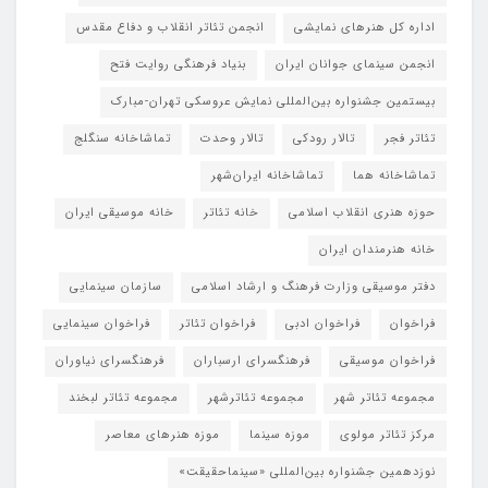
اداره کل هنرهای نمایشی
انجمن تئاتر انقلاب و دفاع مقدس
انجمن سینمای جوانان ایران
بنیاد فرهنگی روایت فتح
بیستمین جشنواره بین‌المللی نمایش عروسکی تهران-مبارک
تئاتر فجر
تالار رودکی
تالار وحدت
تماشاخانه سنگلج
تماشاخانه هما
تماشاخانه‌ ایران‌شهر
حوزه هنری انقلاب اسلامی
خانه تئاتر
خانه موسیقی ایران
خانه هنرمندان ایران
دفتر موسیقی وزارت فرهنگ و ارشاد اسلامی
سازمان سینمایی
فراخوان
فراخوان ادبی
فراخوان تئاتر
فراخوان سینمایی
فراخوان موسیقی
فرهنگسرای ارسباران
فرهنگسرای نیاوران
مجموعه تئاتر شهر
مجموعه تئاترشهر
مجموعه تئاتر لبخند
مرکز تئاتر مولوی
موزه سینما
موزه هنرهای معاصر
نوزدهمین جشنواره بین‌المللی «سینماحقیقت»