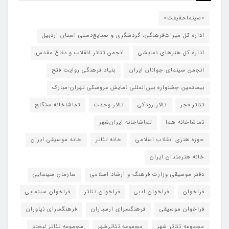
«سینماحقیقت»
اداره کل میراث‌فرهنگی، گردشگری و صنایع‌دستی استان اردبیل
اداره کل هنرهای نمایشی
انجمن تئاتر انقلاب و دفاع مقدس
انجمن سینمای جوانان ایران
بنیاد فرهنگی روایت فتح
بیستمین جشنواره بین‌المللی نمایش عروسکی تهران-مبارک
تئاتر فجر
تالار رودکی
تالار وحدت
تماشاخانه سنگلج
تماشاخانه هما
تماشاخانه‌ ایران‌شهر
حوزه هنری انقلاب اسلامی
خانه تئاتر
خانه موسیقی ایران
خانه هنرمندان ایران
دفتر موسیقی وزارت فرهنگ و ارشاد اسلامی
سازمان سینمایی
فراخوان
فراخوان ادبی
فراخوان تئاتر
فراخوان سینمایی
فراخوان موسیقی
فرهنگسرای ارسباران
فرهنگسرای نیاوران
مجموعه تئاتر شهر
مجموعه تئاترشهر
مجموعه تئاتر لبخند