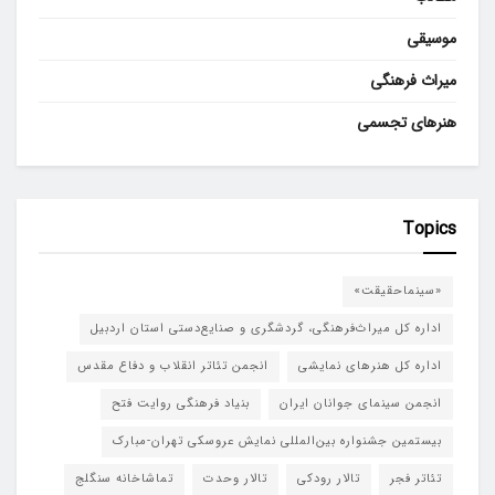
موسیقی
میراث فرهنگی
هنرهای تجسمی
Topics
«سینماحقیقت»
اداره کل میراث‌فرهنگی، گردشگری و صنایع‌دستی استان اردبیل
اداره کل هنرهای نمایشی
انجمن تئاتر انقلاب و دفاع مقدس
انجمن سینمای جوانان ایران
بنیاد فرهنگی روایت فتح
بیستمین جشنواره بین‌المللی نمایش عروسکی تهران-مبارک
تئاتر فجر
تالار رودکی
تالار وحدت
تماشاخانه سنگلج