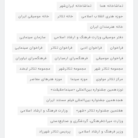
تماشاخانه هما
تماشاخانه‌ ایران‌شهر
حوزه هنری انقلاب اسلامی
خانه تئاتر
خانه موسیقی ایران
خانه هنرمندان ایران
دفتر موسیقی وزارت فرهنگ و ارشاد اسلامی
سازمان سینمایی
فراخوان
فراخوان ادبی
فراخوان تئاتر
فراخوان سینمایی
فراخوان موسیقی
فرهنگسرای ارسباران
فرهنگسرای نیاوران
مجموعه تئاتر شهر
مجموعه تئاترشهر
مجموعه تئاتر لبخند
مرکز تئاتر مولوی
موزه سینما
موزه هنرهای معاصر
نوزدهمین جشنواره بین‌المللی «سینماحقیقت»
هجدهمین جشنواره بین‌المللی فیلم مستند ایران
هفتمین جشنواره تئاتر «شهر»
وزارت فرهنگ و ارشاد اسلامی
وزارت میراث‌فرهنگی، گردشگری و صنایع‌دستی
وزیر فرهنگ و ارشاد اسلامی
پردیس تئاتر شهرزاد