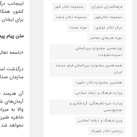
اینجانب درگ
فرهنگسرای نیاوران
مجموعه تئاتر شهر
کشور، همکار
مجموعه تئاترشهر
مجموعه تئاتر لبخند
برای ایشان 
مرکز تئاتر مولوی
موزه سینما
متن پیام پی
موزه هنرهای معاصر
نوزدهمین جشنواره بین‌المللی
«باسمه تعال
«سینماحقیقت»
هجدهمین جشنواره بین‌المللی فیلم مستند
درگذشت استا
ایران
سازمان صداو
هفتمین جشنواره تئاتر «شهر»
آن هنرمند ن
وزارت فرهنگ و ارشاد اسلامی
آرمان‌های ش
وزارت میراث‌فرهنگی، گردشگری و
والا به میر
صنایع‌دستی
خاطره طنین
وزیر فرهنگ و ارشاد اسلامی
نخواهد شد.
پردیس تئاتر شهرزاد