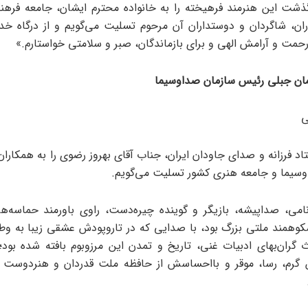
ذشت این هنرمند فرهیخته را به خانواده محترم ایشان، جامعه فره
ان، شاگردان و دوستداران آن مرحوم تسلیت می‌گویم و از درگاه خدا
رحمت و آرامش الهی و برای بازماندگان، صبر و سلامتی خواستارم.»
مان جبلی رئیس سازمان صداوسیما
ی
د فرزانه و صدای جاودان ایران، جناب آقای بهروز رضوی را به همکاران
سیما و جامعه هنری کشور تسلیت می‌گویم.
امی، صداپیشه، بازیگر و گوینده چیره‌دست، راوی باورمند حماسه‌ها
کوهمند ملتی بزرگ بود، با صدایی که در تاروپودش عشقی زیبا به و
اث گران‌بهای ادبیات غنی، تاریخ و تمدن این مرزوبوم بافته شده بود
 گرم، رسا، موقر و بااحساسش از حافظه ملت قدردان و هنردوست ای