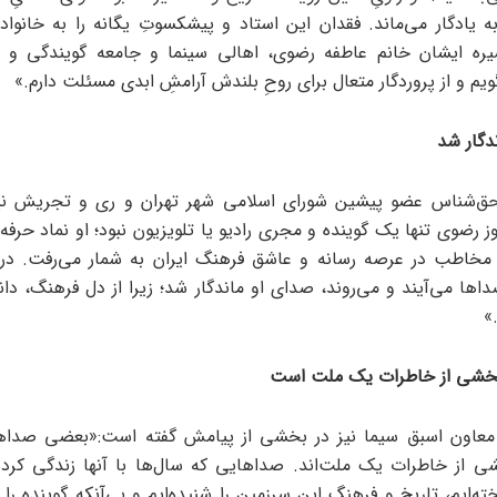
 یادگار می‌ماند. فقدان این استاد و پیشکسوتِ یگانه را به خانواده‌
یره ایشان خانم عاطفه رضوی، اهالی سینما و جامعه‌ گویندگی و د
م و از پروردگار متعال برای روحِ بلندش آرامشِ ابدی مسئلت دارم.»
دگار شد
ق‌شناس عضو پیشین شورای اسلامی شهر تهران و ری و تجریش نیز
 رضوی تنها یک گوینده و مجری رادیو یا تلویزیون نبود؛ او نماد حرفه‌ا
 مخاطب در عرصه رسانه و عاشق فرهنگ ایران به شمار می‌رفت. در 
داها می‌آیند و می‌روند، صدای او ماندگار شد؛ زیرا از دل فرهنگ، دا
»
خشی از خاطرات یک ملت است
 معاون اسبق سیما نیز در بخشی از پیامش گفته است:«بعضی صداه
ی از خاطرات یک ملت‌اند. صداهایی که سال‌ها با آنها زندگی کرده‌ای
خته‌ایم، تاریخ و فرهنگ این سرزمین را شنیده‌ایم و بی‌آنکه گوینده را بب