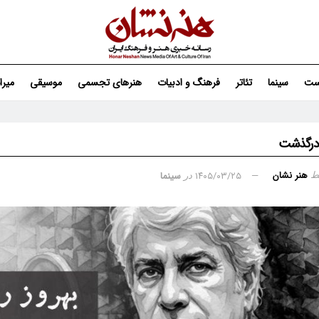
ست
سینما
تئاتر
فرهنگ و ادبیات
هنرهای تجسمی
موسیقی
میر
 درگذشت
هنر نشان
۱۴۰۵/۰۳/۲۵
سینما
ط
در