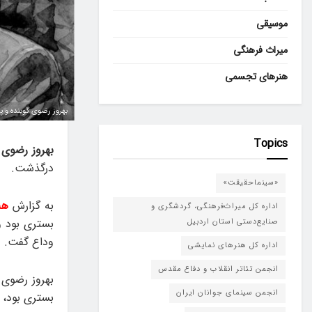
موسیقی
میراث فرهنگی
هنرهای تجسمی
بهروز رضوی گوینده و پیشکسوت رادیو شام
Topics
بهروز رضوی
درگذشت.
«سینماحقیقت»
به گزارش
هن
اداره کل میراث‌فرهنگی، گردشگری و
صنایع‌دستی استان اردبیل
وداع گفت.
اداره کل هنرهای نمایشی
انجمن تئاتر انقلاب و دفاع مقدس
بهروز رضوی 
انجمن سینمای جوانان ایران
بستری بود، 