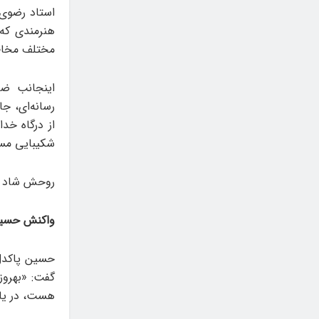
استاد رضوی 
هنرمندی که 
مختلف مخاطب
اینجانب ضا
رسانه‌ای، ج
از درگاه خد
شکیبایی مسئ
روحش شاد و
واکنش حسین
حسین پاکدل 
گفت: «بهروز
هست، در یا