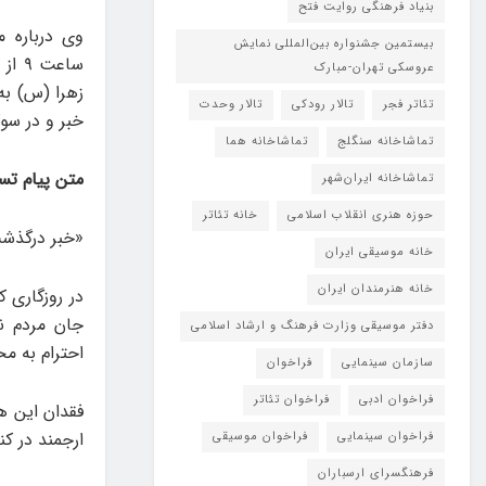
بنیاد فرهنگی روایت فتح
بیستمین جشنواره بین‌المللی نمایش
ساعت
عروسکی تهران-مبارک
زهرا (س) به
تئاتر فجر
تالار رودکی
تالار وحدت
خبر و در سوگ
تماشاخانه سنگلج
تماشاخانه هما
متن پیام تس
تماشاخانه‌ ایران‌شهر
حوزه هنری انقلاب اسلامی
خانه تئاتر
«خبر درگذشت
خانه موسیقی ایران
خانه هنرمندان ایران
در روزگاری 
جان مردم ن
دفتر موسیقی وزارت فرهنگ و ارشاد اسلامی
احترام به م
سازمان سینمایی
فراخوان
فراخوان ادبی
فراخوان تئاتر
فقدان این ه
ارجمند در کن
فراخوان سینمایی
فراخوان موسیقی
فرهنگسرای ارسباران