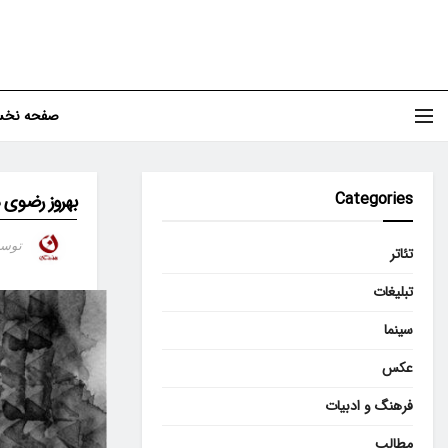
صفحه نخ
Categories
بهروز رضوی
توس
تئاتر
تبلیغات
سینما
عکس
فرهنگ و ادبیات
مطالب