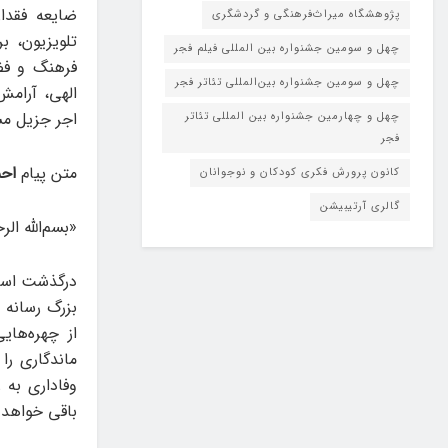
ضایعه فقدا
پژوهشگاه میراث‌فرهنگی و گردشگری
تلویزیون، ب
چهل و سومین جشنواره بین المللی فیلم فجر
فرهنگ و فض
چهل و سومین جشنواره بین‌المللی تئاتر فجر
الهی، آرامش
اجر جزیل مس
چهل و چهارمین جشنواره بین المللی تئاتر
فجر
متن پیام
احم
کانون پرورش فکری کودکان و نوجوانان
گالری آرتیبیشن
«بسم‌الله ال
درگذشت استا
بزرگ رسانه و
از چهره‌ها
ماندگاری را
وفاداری به 
باقی خواهد 