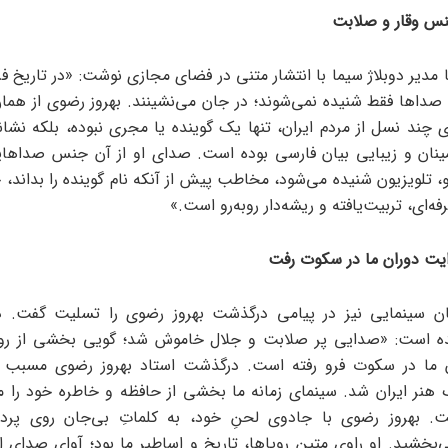
نس وقار و صلابت
 مدیر دوبلاژ سیما با انتشار متنی در فضای مجازی نوشت: «در تاریخ ف
 صداها فقط شنیده نمی‌شوند؛ در جان می‌نشینند. بهروز رضوی از هم
چند نسل از مردم ایران، تنها یک گوینده یا مجری نبوده، بلکه نشانه‌
ینان و زیبایی بیان فارسی بوده است. صدای او از آن جنس صداها
یو، تلویزیون شنیده می‌شود، مخاطب پیش از آنکه نام گوینده را بداند
ه‌ای، تربیت‌یافته و ریشه‌دار روبه‌رو است.»
یت دوران ما در سکوت رفت
ن سینمایی نیز در پیامی درگذشت بهروز رضوی را تسلیت گفت. در 
مده است: «صدایی پر صلابت و جلال خاموش شد؛ گویی بخشی از روای
ن ما در سکوت فرو رفته است. درگذشت استاد بهروز رضوی مسبب ا
رگ هنر ایران شد. سینمای زمانه ما بخشی از حافظه و خاطره خود را م
ت. بهروز رضوی با جادوی لحنِ خود، به کلماتِ بی‌جان روی پرد
بخشید. او راویِ متین رویاها، تاریخ و اساطیر ما بود؛ آوای صدایِ ا