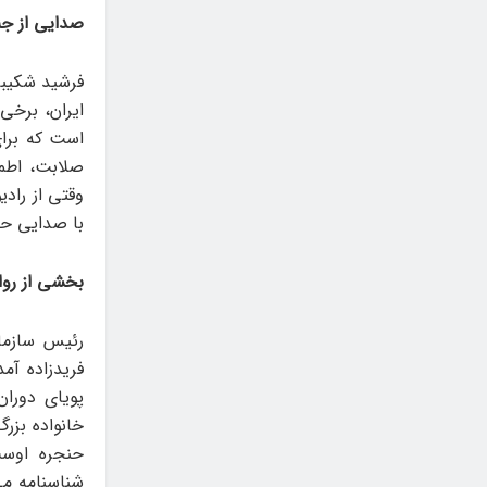
صدایی از ج
فرشید شکیبا
ایران، برخی
است که برای 
صلابت، اطم
وقتی از راد
با صدایی حرف
بخشی از روا
رئیس سازما
فریدزاده آ
پویای دورا
خانواده‌ بز
حنجره‌ اوس
شناسنامه می‌