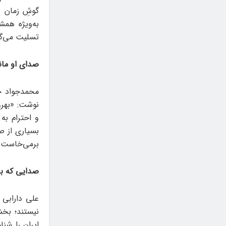
گوشِ زمان به
به‌ویژه همش
تسلیت می‌گوی
صدای او مان
محمدجواد ح
نوشت: «بهروز
و احترام به
بسیاری از ص
برمی‌خاست.
صدایی که ب
علی دارابی
نیستند؛ بخش
ایران را شنا