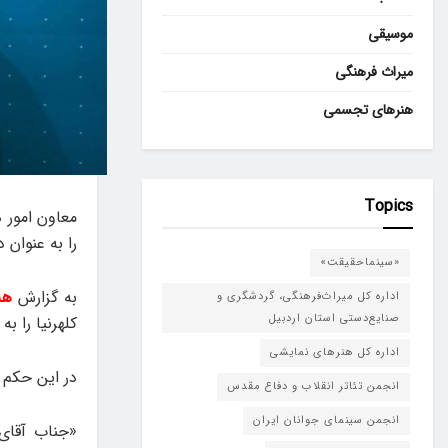
موسیقی
میراث فرهنگی
هنرهای تجسمی
Topics
معاون امور 
را به عنوان
«سینماحقیقت»
به گزارش
هن
اداره کل میراث‌فرهنگی، گردشگری و
صنایع‌دستی استان اردبیل
کلهرنیا را 
اداره کل هنرهای نمایشی
در این حکم 
انجمن تئاتر انقلاب و دفاع مقدس
انجمن سینمای جوانان ایران