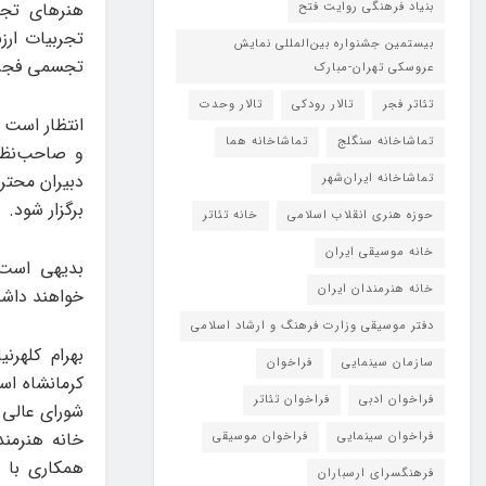
هنرهای تجس
بنیاد فرهنگی روایت فتح
تجربیات ارز
بیستمین جشنواره بین‌المللی نمایش
تجسمی فجر 
عروسکی تهران-مبارک
تئاتر فجر
تالار رودکی
تالار وحدت
انتظار است
تماشاخانه سنگلج
تماشاخانه هما
و صاحب‌نظرا
دبیران محترم
تماشاخانه‌ ایران‌شهر
برگزار شود.
حوزه هنری انقلاب اسلامی
خانه تئاتر
خانه موسیقی ایران
بدیهی است 
خانه هنرمندان ایران
خواهند داش
دفتر موسیقی وزارت فرهنگ و ارشاد اسلامی
سازمان سینمایی
فراخوان
کرمانشاه ا
فراخوان ادبی
فراخوان تئاتر
شورای عالی 
خانه هنرمن
فراخوان سینمایی
فراخوان موسیقی
همکاری با 
فرهنگسرای ارسباران