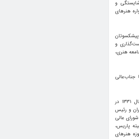
شایستگی و
اره هنرهای
پیشکسوتان
ست‌گذاری و
جامعه هنری،
جناب‌عالی
بهرام کلهرنیا، طراح، نقاش، پژوهشگر و مدرس هنر و طراح گرافیک، متولد سال ١٣٣١ در
ان و رئیس
شورای عالی
ته پاریس،
زه هنرهای