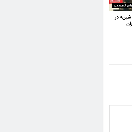
ای تجسمی
 شین» در
ان