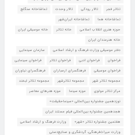
تئاتر فجر
تالار رودکی
تالار وحدت
تماشاخانه سنگلج
تماشاخانه هما
تماشاخانه‌ ایران‌شهر
حوزه هنری انقلاب اسلامی
خانه تئاتر
خانه موسیقی ایران
خانه هنرمندان ایران
دفتر موسیقی وزارت فرهنگ و ارشاد اسلامی
سازمان سینمایی
فراخوان
فراخوان ادبی
فراخوان تئاتر
فراخوان سینمایی
فراخوان موسیقی
فرهنگسرای ارسباران
فرهنگسرای نیاوران
مجموعه تئاتر شهر
مجموعه تئاترشهر
مجموعه تئاتر لبخند
مرکز تئاتر مولوی
موزه سینما
موزه هنرهای معاصر
نوزدهمین جشنواره بین‌المللی «سینماحقیقت»
هجدهمین جشنواره بین‌المللی فیلم مستند ایران
هفتمین جشنواره تئاتر «شهر»
وزارت فرهنگ و ارشاد اسلامی
وزارت میراث‌فرهنگی، گردشگری و صنایع‌دستی