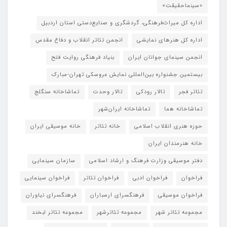
«سینماحقیقت»
اداره کل میراث‌فرهنگی، گردشگری و صنایع‌دستی استان اردبیل
اداره کل هنرهای نمایشی
انجمن تئاتر انقلاب و دفاع مقدس
انجمن سینمای جوانان ایران
بنیاد فرهنگی روایت فتح
بیستمین جشنواره بین‌المللی نمایش عروسکی تهران-مبارک
تئاتر فجر
تالار رودکی
تالار وحدت
تماشاخانه سنگلج
تماشاخانه هما
تماشاخانه‌ ایران‌شهر
حوزه هنری انقلاب اسلامی
خانه تئاتر
خانه موسیقی ایران
خانه هنرمندان ایران
دفتر موسیقی وزارت فرهنگ و ارشاد اسلامی
سازمان سینمایی
فراخوان
فراخوان ادبی
فراخوان تئاتر
فراخوان سینمایی
فراخوان موسیقی
فرهنگسرای ارسباران
فرهنگسرای نیاوران
مجموعه تئاتر شهر
مجموعه تئاترشهر
مجموعه تئاتر لبخند