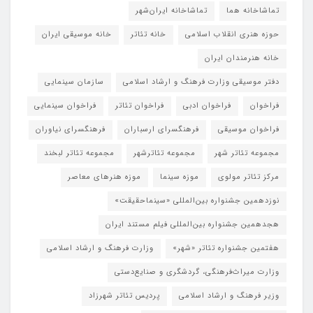
تماشاخانه هما
تماشاخانه‌ ایران‌شهر
حوزه هنری انقلاب اسلامی
خانه تئاتر
خانه موسیقی ایران
خانه هنرمندان ایران
دفتر موسیقی وزارت فرهنگ و ارشاد اسلامی
سازمان سینمایی
فراخوان
فراخوان ادبی
فراخوان تئاتر
فراخوان سینمایی
فراخوان موسیقی
فرهنگسرای ارسباران
فرهنگسرای نیاوران
مجموعه تئاتر شهر
مجموعه تئاترشهر
مجموعه تئاتر لبخند
مرکز تئاتر مولوی
موزه سینما
موزه هنرهای معاصر
نوزدهمین جشنواره بین‌المللی «سینماحقیقت»
هجدهمین جشنواره بین‌المللی فیلم مستند ایران
هفتمین جشنواره تئاتر «شهر»
وزارت فرهنگ و ارشاد اسلامی
وزارت میراث‌فرهنگی، گردشگری و صنایع‌دستی
وزیر فرهنگ و ارشاد اسلامی
پردیس تئاتر شهرزاد