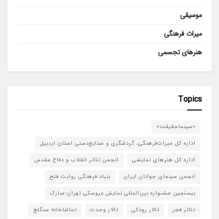
موسیقی
میراث فرهنگی
هنرهای تجسمی
Topics
«سینماحقیقت»
اداره کل میراث‌فرهنگی، گردشگری و صنایع‌دستی استان اردبیل
اداره کل هنرهای نمایشی
انجمن تئاتر انقلاب و دفاع مقدس
انجمن سینمای جوانان ایران
بنیاد فرهنگی روایت فتح
بیستمین جشنواره بین‌المللی نمایش عروسکی تهران-مبارک
تئاتر فجر
تالار رودکی
تالار وحدت
تماشاخانه سنگلج