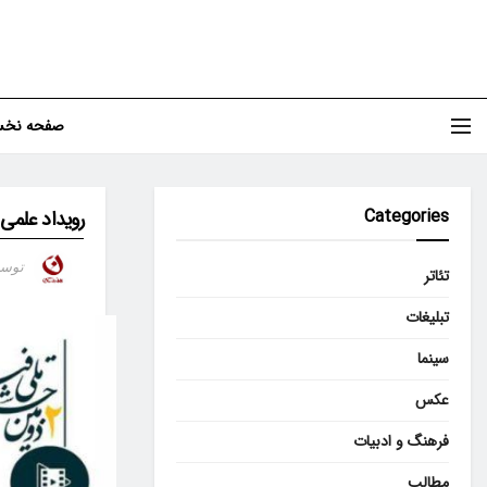
صفحه نخ
Categories
رویداد علمی 
توس
تئاتر
تبلیغات
سینما
عکس
فرهنگ و ادبیات
مطالب