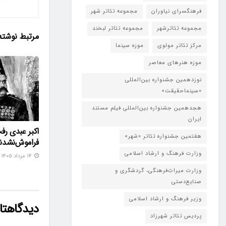
فرهنگسرای نیاوران
مجموعه تئاتر شهر
مجموعه تئاترشهر
مجموعه تئاتر لبخند
مرتبط
نوشته
مرکز تئاتر مولوی
موزه سینما
موزه هنرهای معاصر
نوزدهمین جشنواره بین‌المللی
«سینماحقیقت»
هجدهمین جشنواره بین‌المللی فیلم مستند
ایران
اکبر عبدی رف
هفتمین جشنواره تئاتر «شهر»
فراموش‌نشدن
وزارت فرهنگ و ارشاد اسلامی
۱۴ مرداد ۱۴۰۵
وزارت میراث‌فرهنگی، گردشگری و
صنایع‌دستی
وزیر فرهنگ و ارشاد اسلامی
دیدگاهتان
پردیس تئاتر شهرزاد