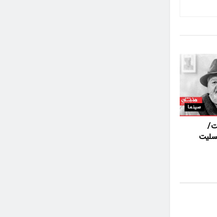
سینما
ت/
تسلیت