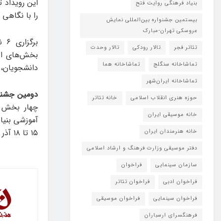
این رویداد 
بنیاد فرهنگی روایت فتح
را با نگاهی 
بیستمین جشنواره بین‌المللی نمایش
عروسکی تهران-مبارک
بر
تئاتر فجر
تالار رودکی
تالار وحدت
بخش‌های ای
تماشاخانه سنگلج
تماشاخانه هما
دانشجویان، پ
تماشاخانه‌ ایران‌شهر
دومین جشنوار
حوزه هنری انقلاب اسلامی
خانه تئاتر
چهار بخش ر
خانه موسیقی ایران
آموزشی بنیاد
۱۵ تا ۱۸ آذر در شهر تبریز برگزار می شود.
خانه هنرمندان ایران
دفتر موسیقی وزارت فرهنگ و ارشاد اسلامی
سازمان سینمایی
فراخوان
فراخوان ادبی
فراخوان تئاتر
فراخوان سینمایی
فراخوان موسیقی
فرهنگسرای ارسباران