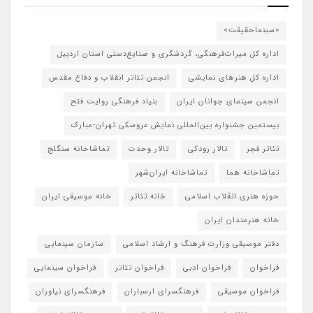
«سینماحقیقت»
اداره کل میراث‌فرهنگی، گردشگری و صنایع‌دستی استان اردبیل
اداره کل هنرهای نمایشی
انجمن تئاتر انقلاب و دفاع مقدس
انجمن سینمای جوانان ایران
بنیاد فرهنگی روایت فتح
بیستمین جشنواره بین‌المللی نمایش عروسکی تهران-مبارک
تئاتر فجر
تالار رودکی
تالار وحدت
تماشاخانه سنگلج
تماشاخانه هما
تماشاخانه‌ ایران‌شهر
حوزه هنری انقلاب اسلامی
خانه تئاتر
خانه موسیقی ایران
خانه هنرمندان ایران
دفتر موسیقی وزارت فرهنگ و ارشاد اسلامی
سازمان سینمایی
فراخوان
فراخوان ادبی
فراخوان تئاتر
فراخوان سینمایی
فراخوان موسیقی
فرهنگسرای ارسباران
فرهنگسرای نیاوران