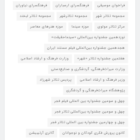
فراخوان موسیقی
فرهنگسرای ارسباران
فرهنگسرای نیاوران
مجموعه تئاتر شهر
مجموعه تئاترشهر
مجموعه تئاتر لبخند
مرکز تئاتر مولوی
موزه سینما
موزه هنرهای معاصر
نوزدهمین جشنواره بین‌المللی «سینماحقیقت»
هجدهمین جشنواره بین‌المللی فیلم مستند ایران
هفتمین جشنواره تئاتر «شهر»
وزارت فرهنگ و ارشاد اسلامی
وزارت میراث‌فرهنگی، گردشگری و صنایع‌دستی
وزیر فرهنگ و ارشاد اسلامی
پردیس تئاتر شهرزاد
پژوهشگاه میراث‌فرهنگی و گردشگری
چهل و سومین جشنواره بین المللی فیلم فجر
چهل و سومین جشنواره بین‌المللی تئاتر فجر
چهل و چهارمین جشنواره بین المللی تئاتر فجر
کانون پرورش فکری کودکان و نوجوانان
گالری آرتیبیشن