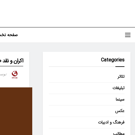
صفحه نخ
Categories
اکران و نقد «
توس
تئاتر
تبلیغات
سینما
عکس
فرهنگ و ادبیات
مطالب