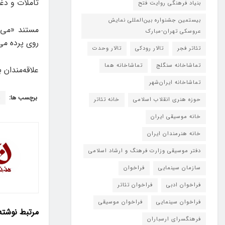
تاملات و دغد
بنیاد فرهنگی روایت فتح
بیستمین جشنواره بین‌المللی نمایش
عروسکی تهران-مبارک
روی پرده می‌
تئاتر فجر
تالار رودکی
تالار وحدت
تماشاخانه سنگلج
تماشاخانه هما
علاقه‌مندان 
تماشاخانه‌ ایران‌شهر
برچسب ها:
خ
حوزه هنری انقلاب اسلامی
خانه تئاتر
خانه موسیقی ایران
خانه هنرمندان ایران
دفتر موسیقی وزارت فرهنگ و ارشاد اسلامی
سازمان سینمایی
فراخوان
فراخوان ادبی
فراخوان تئاتر
فراخوان سینمایی
فراخوان موسیقی
مرتبط
نوشته
فرهنگسرای ارسباران