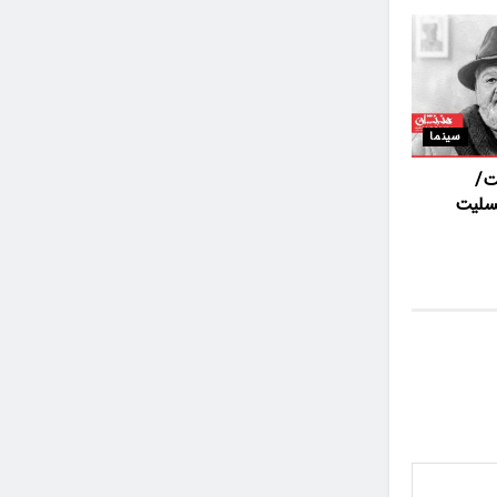
سینما
ت/
تسلیت