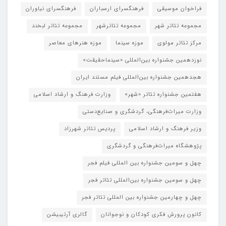
فراخوان موسیقی
فرهنگسرای ارسباران
فرهنگسرای نیاوران
مجموعه تئاتر شهر
مجموعه تئاترشهر
مجموعه تئاتر لبخند
مرکز تئاتر مولوی
موزه سینما
موزه هنرهای معاصر
نوزدهمین جشنواره بین‌المللی «سینماحقیقت»
هجدهمین جشنواره بین‌المللی فیلم مستند ایران
هفتمین جشنواره تئاتر «شهر»
وزارت فرهنگ و ارشاد اسلامی
وزارت میراث‌فرهنگی، گردشگری و صنایع‌دستی
وزیر فرهنگ و ارشاد اسلامی
پردیس تئاتر شهرزاد
پژوهشگاه میراث‌فرهنگی و گردشگری
چهل و سومین جشنواره بین المللی فیلم فجر
چهل و سومین جشنواره بین‌المللی تئاتر فجر
چهل و چهارمین جشنواره بین المللی تئاتر فجر
کانون پرورش فکری کودکان و نوجوانان
گالری آرتیبیشن