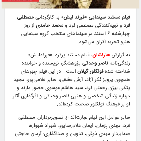
فیلم مستند سینمایی «فرزند لیش»
به کارگردانی
مصطفی
فرد
و تهیه‌کنندگی مصطفی فرد و
محمد حامدی
از روز
چهارشنبه ۶ اسفند در سینماهای منتخب گروه سینمایی
هنرو تجربه اکران می‌شود.
به گزارش
هنرنشان
، فیلم مستند پرتره «فرزندلیش»
زندگی‌نامه
ناصر وحدتی
پژوهشگر، نویسنده و خواننده
شناخته شده
فولکلور گیلان
است. در این فیلم چهرهای
همچون پرویز فکر آزاد، آرش عشقی، صابر غلامی‌پور، مجید
پتکی بیژن رحمتی لرد، سید هاشم موسوی حضور دارند و
درباره زندگی شخصی و هنری ناصر وحدتی و اثرگذاری آثار
او بر فرهنگ فولکلور صحبت کرده‌اند.
سایر عوامل این فیلم عبارت‌اند از: تصویربرداران: مصطفی
فرد، مهدی پژمان، ایمان غلام‌رضاپور، شهراد شهواره،
صدابردار: مهدی ذوقی، تدوین‌ و صداگذاری: آرمان حاجتی