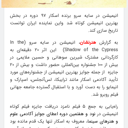
انیمیشن در سایه سرو برنده اسکار ۹۷ دوره در بخش
بهترین انیمیشن کوتاه شد واین نماینده ایران توانست
تاریخ سازی کند.
به گزارش
هنرنشان
، انیمیشن در سایه سرو (
In the
Shadow of the Cypress
) این اثر ۲۰ دقیقه‌ای به
کارگردانی مشترک شیرین سوهانی و حسین ملایمی در
بیش از ۱۰۰ جشنواره بین‌المللی حضور داشت و بیش از ۲۰
جایزه از جمله جوایز بهترین انیمیشن از جشنواره‌های مورد
تأیید آکادمی اسکار مانند ترایبکا، لس‌آنجلس، اسپارک و
انیمایو را به دست آورد و با استقبال گسترده جامعه جهانی
فیلم روبرو شد.
راه‌یابی به جمع ۵ فیلم نامزد دریافت جایزه فیلم کوتاه
انیمیشن در
نود و هفتمین دوره اعطای جوایز آکادمی علوم
و هنرهای سینما
، معروف به اسکار تنها یک قدم مانده بود