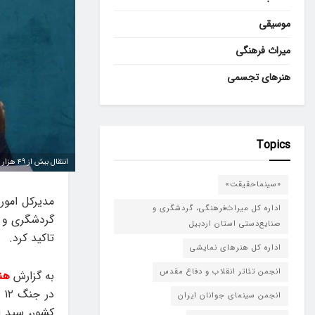
موسیقی
میراث فرهنگی
هنرهای تجسمی
Topics
انتقال بیش از ۴۹ هزار شی به مخازن
«سینماحقیقت»
مدیرکل امور
اداره کل میراث‌فرهنگی، گردشگری و
گردشگری و ض
صنایع‌دستی استان اردبیل
تاکید کرد.
اداره کل هنرهای نمایشی
انجمن تئاتر انقلاب و دفاع مقدس
به گزارش
هن
د
انجمن سینمای جوانان ایران
کشور، سید ا