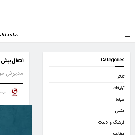
صفحه نخ
Categories
انتقال بیش از ۴۹ هزار شی به 
مدیرکل موز
تئاتر
تبلیغات
توس
سینما
عکس
فرهنگ و ادبیات
مطالب