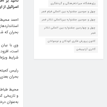
تاکید بر اح
پژوهشگاه میراث‌فرهنگی و گردشگری
اسرائیل از ای
چهل و سومین جشنواره بین المللی فیلم فجر
احمد محیط ط
چهل و سومین جشنواره بین‌المللی تئاتر فجر
استانداردها
چهل و چهارمین جشنواره بین المللی تئاتر
بحران که شر
فجر
کانون پرورش فکری کودکان و نوجوانان
گالری آرتیبیشن
است، افزود: 
شرایط ویژه‌ا
رئیس کمیته 
بحران بعدی ا
محیط طباطبا
و تاریخی کش
به‌عنوان در