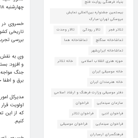
بنیاد فرهنگی روایت فتح
چهارشنبه ۱۸ تیرماه ۱۴۰۴ در سالن نوروز برگزار شد.
بیستمین جشنواره بین‌المللی نمایش
عروسکی تهران-مبارک
خسروی در اب
تئاتر فجر
تالار رودکی
تالار وحدت
تاریخی کشور
بررسی تجربه‌های حفاظت در جن
تماشاخانه سنگلج
تماشاخانه هما
تماشاخانه‌ ایران‌شهر
وی به نقش ا
حوزه هنری انقلاب اسلامی
خانه تئاتر
و افزود: بست
جنگ مواجه ش
خانه موسیقی ایران
برق و اطفا 
خانه هنرمندان ایران
دفتر موسیقی وزارت فرهنگ و ارشاد اسلامی
مدیرکل امور 
سازمان سینمایی
فراخوان
اولویت قرار
فراخوان ادبی
فراخوان تئاتر
کنیم.
فراخوان سینمایی
فراخوان موسیقی
فرهنگسرای ارسباران
خسروی تصریح