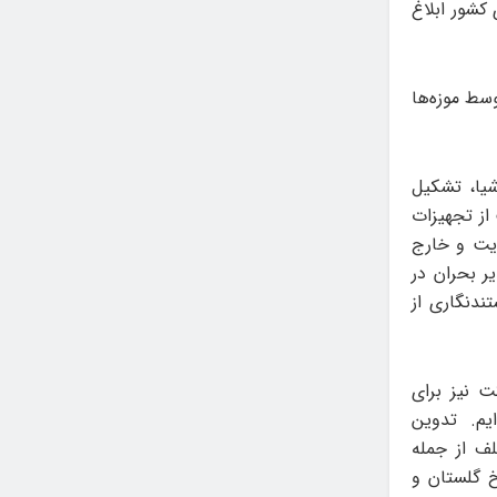
کشور ابلاغ
سط موزه‌ها
شیا، تشکیل
از تجهیزات
یت و خارج
ر بحران در
ندنگاری از
 نیز برای
یم. تدوین
لف از جمله
 گلستان و