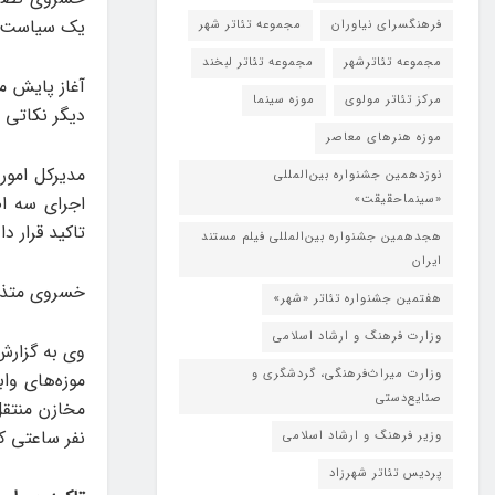
یک سیاست ای
فرهنگسرای نیاوران
مجموعه تئاتر شهر
مجموعه تئاترشهر
مجموعه تئاتر لبخند
آغاز پایش مو
مرکز تئاتر مولوی
موزه سینما
دیگر نکاتی 
موزه هنرهای معاصر
مدیرکل امور 
نوزدهمین جشنواره بین‌المللی
«سینماحقیقت»
اجرای سه ا
تاکید قرار دا
هجدهمین جشنواره بین‌المللی فیلم مستند
ایران
خسروی متذکر
هفتمین جشنواره تئاتر «شهر»
وزارت فرهنگ و ارشاد اسلامی
وزارت میراث‌فرهنگی، گردشگری و
صنایع‌دستی
نفر ساعتی ک
وزیر فرهنگ و ارشاد اسلامی
پردیس تئاتر شهرزاد