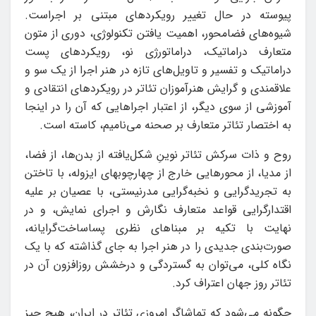
پیوسته در حال تغییر رویکردهای مبتنی بر اجراست.
شیوه‌های فضامحور، اهمیت یافتن تکنولوژی، دوری از متون
متعارف دراماتیک، دراماتورژی نو، رویکردهای پست
دراماتیک و تفسیر و تاویل‌های تازه در هنر اجرا از یک سو و
علاقمندی و گرایش هنرآموزان تئاتر در رویکردهای انتقادی و
آموزشی از سوی دیگر، از اعتبار اجراهایی که آن را در اینجا
به اختصار تئاتر متعارف بر صحنه می‌نامیم، کاسته است.
روح و ذات سرکش تئاتر نوینِ شکل‌یافته از بدن‌ها، از فضا،
از مدیا، از محورهایی خارج از چهارچوب­های ایزوله‌، با تاختن
به تجریدگرایی و نخبه‌گرایی مدرنیستی، با عصیان بر علیه
اقتدارگرایی قواعد متعارف نگارش و اجرای نمایش، و در
نهایت با تکیه بر مبناهای نظری پساساخت‌گرایانه،
صورت‌بندی جدیدی را در هنر اجرا به جای گذاشته که با یک
نگاه کلی، می‌توان به گستردگی و درخشش روزافزون آن در
تئاتر روز جهان اعتراف کرد.
چگونه می‌شود که تماشاگر امروزی تئاتر در ایران، هیچ چیز