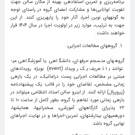
برنامه‌ریزی و تمرینِ استفاده­ی بهینه از مکان سالن جهتِ
تقویت توانایی‌ها و مشارکت اعضای گروه در راستای توجه
به گونه­های نوین اجرا، آثار خود را پایه­ریزی کنند. از این
جهت به ترتیب، موارد زیر در اولویت اجرا در سال ۱۴۰۴ قرار
خواهند داشت.
گروه­های مطالعات اجرایی:
گروه­های منسجم حرفه­ای، دانشگاهی یا آموزشگاهی می­
توانند با تعریف یک رویداد (event) بویژه رویدادهای
مبتنی بر مطالعات اجرایی پست دراماتیک، در یک بازه­ی
زمانی مشخص، تقاضای خود را در قالب یک پیشنهادنامه
(پروپزال) ارائه کنند. از اینرو سالن استاد انتظامی می­تواند در
بازه­ی زمانی مورد تفاهم با گروه، بطور کامل از ساعت ۱۰ تا
۲۲ پذیرای کارگاه­های آموزشی، سخنرانی­ها، همایش­ها،
دورهمی­های بینارشته­ای، تمرین-اجراها و در نهایت اجراهای
نهایی گروه­ باشد.