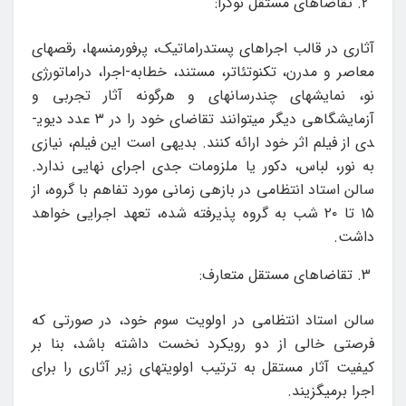
تقاضاهای مستقل نوگرا:
آثاری در قالب اجراهای پست­دراماتیک، پرفورمنس­ها، رقص­های
معاصر و مدرن، تکنوتئاتر، مستند، خطابه-اجرا، دراماتورژی
نو، نمایش­های چندرسانه­ای و هرگونه آثار تجربی و
آزمایشگاهی دیگر می­توانند تقاضای خود را در ۳ عدد دی­وی­
دی از فیلم اثر خود ارائه کنند. بدیهی است این فیلم، نیازی
به نور، لباس، دکور یا ملزومات جدی اجرای نهایی ندارد.
سالن استاد انتظامی در بازه­ی زمانی مورد تفاهم با گروه، از
۱۵ تا ۲۰ شب به گروه پذیرفته شده، تعهد اجرایی خواهد
داشت.
تقاضاهای مستقل متعارف:
سالن استاد انتظامی در اولویت سوم خود، در صورتی که
فرصتی خالی از دو رویکرد نخست داشته باشد، بنا بر
کیفیت آثار مستقل به ترتیب اولویت­های زیر آثاری را برای
اجرا برمی­گزیند.