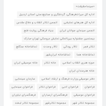
«سینماحقیقت»
اداره کل میراث‌فرهنگی، گردشگری و صنایع‌دستی استان اردبیل
اداره کل هنرهای نمایشی
انجمن تئاتر انقلاب و دفاع مقدس
انجمن سینمای جوانان ایران
بنیاد فرهنگی روایت فتح
بیستمین جشنواره بین‌المللی نمایش عروسکی تهران-مبارک
تئاتر فجر
تالار رودکی
تالار وحدت
تماشاخانه سنگلج
تماشاخانه هما
تماشاخانه‌ ایران‌شهر
حوزه هنری انقلاب اسلامی
خانه تئاتر
خانه موسیقی ایران
خانه هنرمندان ایران
دفتر موسیقی وزارت فرهنگ و ارشاد اسلامی
سازمان سینمایی
فراخوان
فراخوان ادبی
فراخوان تئاتر
فراخوان سینمایی
فراخوان موسیقی
فرهنگسرای ارسباران
فرهنگسرای نیاوران
مجموعه تئاتر شهر
مجموعه تئاترشهر
مجموعه تئاتر لبخند