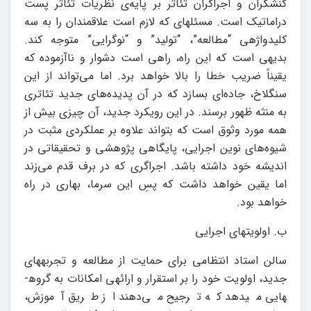
کنشگران و اجراگران تئاتر بر پایه‌ی نظریات تئاتر پست
دراماتیک است. مسئله­ای که لازم است علاقمندان را به سه
کلیدواژه­ی “مطالعه”، “تولید” و “نوگرایی” متوجه کند.
بدیهی ا‌ست که این راه، راهی است دشوار و ناآزموده که
یقیناً ضریب خطا را بالا خواهد برد. اما می‌تواند از این
سنگلاخ، جاده‌ای بسازد که در آن پدیده‌های جدید تئاتری
به منثه‌ ظهور برسند. در این رویکرد جدید، آن چیزی بیش از
همه مورد وثوق است که بتواند علاوه بر عملکردی مثبت‌ در
شیوه‌های نوین اجرایی، پایگاهی پژوهشی و تحقیقاتی در
اندیشه‌ خود داشته باشد. اجراگری که در برف قدم می‌زند
اما یقین خواهد داشت که پسِ این سرما، بهاری در راه
خواهد بود.
ب. اولویت­های اجرایی
سالن استاد انتظامی برای حمایت از مطالعه و تجربه­های
جدید، اولویت خود را بر استقرار و ارائه­ی امکانات به گروه­
هایی می­دهد که ترجیح می‌دهند از طریق آموزش،