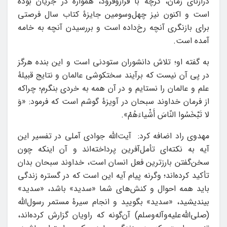
درازنای زمان، گرچه با فرازوفرود، همواره در جریان بوده
است و اکنون نیز چهل‌وسومین جایزۀ کتاب سال فرصتی
برای بازنگری آنچه رخ‌داده است و بررسیدن آنچه به خامه
آمده است.
به گفته او؛ تلاش دانشوران ستودنی است و این بنده هرگز
در پی آن نیست که برآیند سختکوشی عالمان و نتایج قبیلۀ
علم و عالمان را نستایم و در آن همه به خردی بنگرم؛ چراکه
از فرمان خداوند سبحان در آویزۀ گوشم است که فرمود: «وَ
لا تَبْخَسُوا النّاسَ أَشْیاءَهُمْ».
مهدوی راد اضافه کرد: آیت‌الله جوادی آملی در تفسیر این
آیه به نکته‌ای تأمل‌آفرین پرداخته‌اند و آن اینکه چون
سخن‌گفتن بارزترین فعل انسان است، خداوند سبحان بدان
تأکید کرده‌اند؛ وگرنه پیام آیه این است که در گستره زندگی
باید همه احوال و کنش‌های شما «سدید» باشد، «سدید»
بیندیشید، «سدید» بگویید و انجام سیرۀ مستمر رسول‌الله
(صلی‌الله‌علیه‌وآله‌وسلم) آن‌گونه که راویان گزارش کرده‌اند،