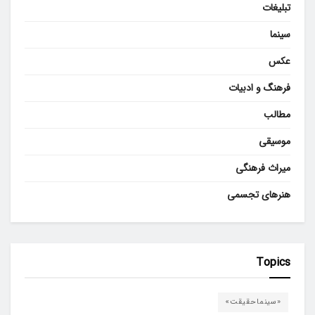
عکس
فرهنگ و ادبیات
مطالب
موسیقی
میراث فرهنگی
هنرهای تجسمی
Topics
«سینماحقیقت»
اداره کل میراث‌فرهنگی، گردشگری و صنایع‌دستی استان اردبیل
اداره کل هنرهای نمایشی
انجمن تئاتر انقلاب و دفاع مقدس