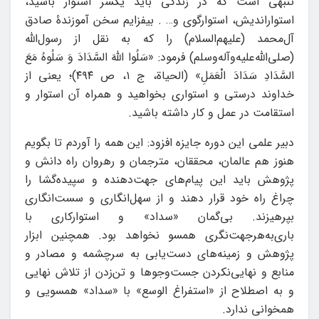
تنبهی است که در زندگی باید یکسر استوار باشید،
استواراندیش، استوارگوی و… . بیفزایم سخن آموزندۀ صادق
آل‌محمد (علیهم‌السلام) را که به نقل از رسول‌الله
(صلی‌الله‌علیه‌وآله‌وسلم) فرمود: «سَلُوا اللَّهَ السَّدَادَ وَ سَلُوهُ مَعَ
السَّدَادِ سَدَادَ الْعَمَلِ‌» (الحیاة، ج ۱، ص ۴۹۴)؛ یعنی از
خداوند درستی و استواری بخواهید و همراه آن استوار و
استقامت در عمل و کار داشته باشید.
دبیر علمی این دوره جایزه افزود: این همه را آوردم تا بگویم
هنوز هم عالمان، محققان، مترجمان و رهروان راه دانش و
پژوهش باید این پیام‌های جهت‌دهنده و سپیده‌گشا را
چراغ راه خود قرار دهند و از سهل‌انگاری و سست‌انگاری
بپرهیزند. بی‌گمان «سداد» و استوارکاری با
باری‌به‌هرجهت‌نگری همسو نخواهد بود. همچنین ابزار
پژوهش و زمینه‌های دست‌یابی به سرچشمه و مصادر و
منابع و نهایی‌نکردن جست‌وجوها و تن‌زدن از تلاش نهایی
و به اصطلاح از «استفراغ الوسع» با «سداد» همسویی و
همخوانی ندارد.