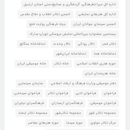
انجمن سینمای جوانان ایران
بنیاد فرهنگی روایت فتح
بیستمین جشنواره بین‌المللی نمایش عروسکی تهران-مبارک
تئاتر فجر
تالار رودکی
تالار وحدت
تماشاخانه سنگلج
تماشاخانه هما
تماشاخانه‌ ایران‌شهر
حوزه هنری انقلاب اسلامی
خانه تئاتر
خانه موسیقی ایران
خانه هنرمندان ایران
دفتر موسیقی وزارت فرهنگ و ارشاد اسلامی
سازمان سینمایی
فراخوان
فراخوان ادبی
فراخوان تئاتر
فراخوان سینمایی
فراخوان موسیقی
فرهنگسرای ارسباران
فرهنگسرای نیاوران
مجموعه تئاتر شهر
مجموعه تئاترشهر
مجموعه تئاتر لبخند
مرکز تئاتر مولوی
موزه سینما
موزه هنرهای معاصر
نوزدهمین جشنواره بین‌المللی «سینماحقیقت»
هجدهمین جشنواره بین‌المللی فیلم مستند ایران