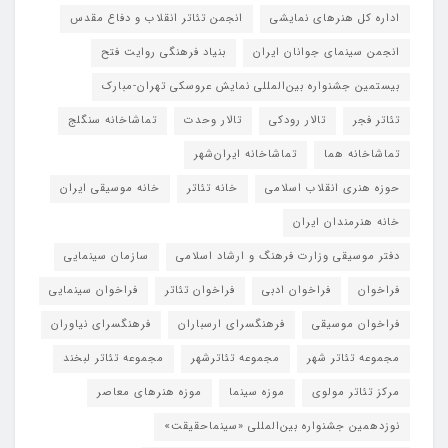
اداره کل هنرهای نمایشی
انجمن تئاتر انقلاب و دفاع مقدس
انجمن سینمای جوانان ایران
بنیاد فرهنگی روایت فتح
بیستمین جشنواره بین‌المللی نمایش عروسکی تهران-مبارک
تئاتر فجر
تالار رودکی
تالار وحدت
تماشاخانه سنگلج
تماشاخانه هما
تماشاخانه‌ ایران‌شهر
حوزه هنری انقلاب اسلامی
خانه تئاتر
خانه موسیقی ایران
خانه هنرمندان ایران
دفتر موسیقی وزارت فرهنگ و ارشاد اسلامی
سازمان سینمایی
فراخوان
فراخوان ادبی
فراخوان تئاتر
فراخوان سینمایی
فراخوان موسیقی
فرهنگسرای ارسباران
فرهنگسرای نیاوران
مجموعه تئاتر شهر
مجموعه تئاترشهر
مجموعه تئاتر لبخند
مرکز تئاتر مولوی
موزه سینما
موزه هنرهای معاصر
نوزدهمین جشنواره بین‌المللی «سینماحقیقت»