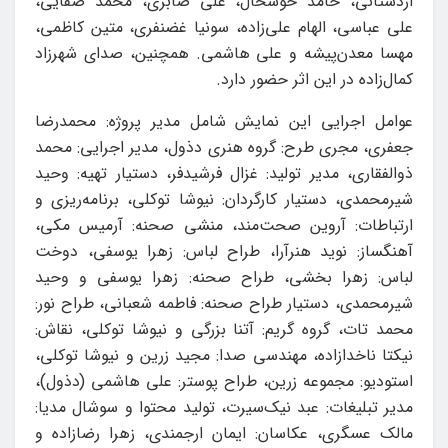
اردستانی، حامد خوشحال، علی صابری، محمد صفایی،
علی عباسی، الهام علی‌زاده، سونیا غضنفری، متین کاظمی،
مهسا معدن‌پیشه و علی هاشمی. همچنین، صدای شهرزاد
کمال‌زاده در این اثر حضور دارد.
عوامل اجرایی این نمایش شامل مدیر پروژه: محمدرضا
جعفری، مجری طرح: گروه هنری دذول، مدیر اجرایی: محمد
ذوالفقاری، مدیر تولید: غزال فرشیدفر، دستیار تهیه: وحید
شیرمحمدی، دستیار کارگردان: نیوشا توکلی، برنامه‌ریزی و
ارتباطات: آروین صحت‌مند، منشی صحنه: آرمیس مکی،
آهنگساز: نوید هنرآرا، طراح لباس: زهرا یوسفی، دوخت
لباس: زهرا بخشی، طراح صحنه: زهرا یوسفی و وحید
شیرمحمدی، دستیار طراح صحنه: فاطمه شعبانی، طراح نور:
محمد تات، گروه گریم: آتنا بزرگی و نیوشا توکلی، نقاش:
نیکتا ناخدازاده، مهندسی صدا: مجید زرین و نیوشا توکلی،
استودیو: مجموعه زرین، طراح پوستر: علی هاشمی (دذول)،
مدیر تبلیغات: عبد نیک‌سیرت، تولید محتوا و سوشال مدیا:
مالک عسگری، عکاسان: ایمان ارجمندی، زهرا رضازاده و