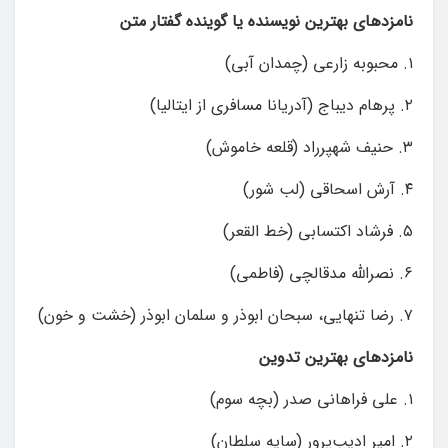
نامزدهای بهترین نویسنده یا گوینده گفتار متن
۱. محبوبه زارعی (چمدان آبی)
۲. پرهام دیباج (آدریانا مسافری از ایتالیا)
۳. حنیف شهپرراد (قلعه خاموش)
۴. آرش اسحاقی (لب شور)
۵. فرشاد اکتسابی (خط القعر)
۶. نصرالله مدقالچی (فاطمی)
۷. رضا تنهایی، سبحان ابوذر و سلمان ابوذر (خشت و خون)
نامزدهای بهترین تدوین
۱. علی فراهانی صدر (بچه سوم)
۲. امیر ادیب‌پرور (سایه سلطان)