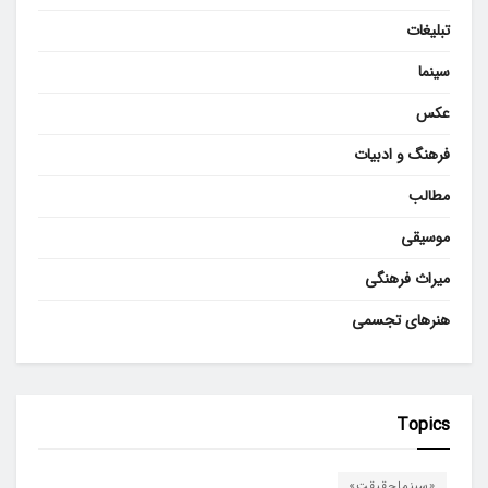
تبلیغات
سینما
عکس
فرهنگ و ادبیات
مطالب
موسیقی
میراث فرهنگی
هنرهای تجسمی
Topics
«سینماحقیقت»