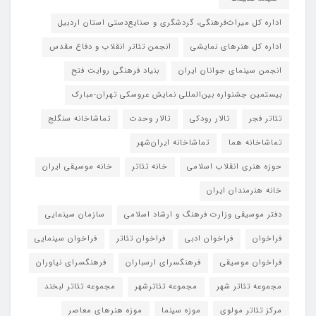
اداره کل میراث‌فرهنگی، گردشگری و صنایع‌دستی استان اردبیل
اداره کل هنرهای نمایشی
انجمن تئاتر انقلاب و دفاع مقدس
انجمن سینمای جوانان ایران
بنیاد فرهنگی روایت فتح
بیستمین جشنواره بین‌المللی نمایش عروسکی تهران-مبارک
تئاتر فجر
تالار رودکی
تالار وحدت
تماشاخانه سنگلج
تماشاخانه هما
تماشاخانه‌ ایران‌شهر
حوزه هنری انقلاب اسلامی
خانه تئاتر
خانه موسیقی ایران
خانه هنرمندان ایران
دفتر موسیقی وزارت فرهنگ و ارشاد اسلامی
سازمان سینمایی
فراخوان
فراخوان ادبی
فراخوان تئاتر
فراخوان سینمایی
فراخوان موسیقی
فرهنگسرای ارسباران
فرهنگسرای نیاوران
مجموعه تئاتر شهر
مجموعه تئاترشهر
مجموعه تئاتر لبخند
مرکز تئاتر مولوی
موزه سینما
موزه هنرهای معاصر