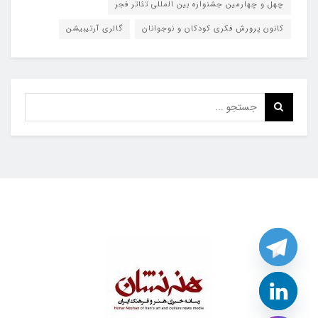
چهل و چهارمین جشنواره بین المللی تئاتر فجر
کانون پرورش فکری کودکان و نوجوانان
گالری آرتیبیشن