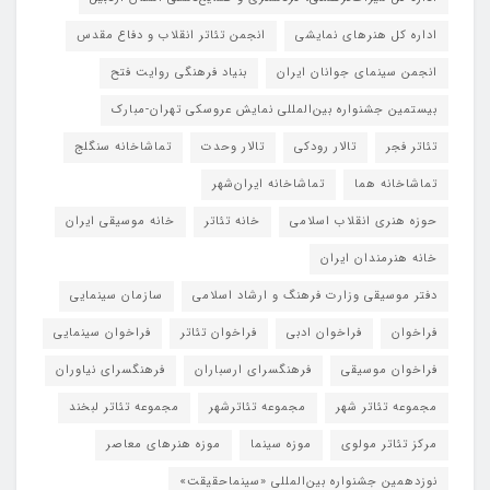
اداره کل هنرهای نمایشی
انجمن تئاتر انقلاب و دفاع مقدس
انجمن سینمای جوانان ایران
بنیاد فرهنگی روایت فتح
بیستمین جشنواره بین‌المللی نمایش عروسکی تهران-مبارک
تئاتر فجر
تالار رودکی
تالار وحدت
تماشاخانه سنگلج
تماشاخانه هما
تماشاخانه‌ ایران‌شهر
حوزه هنری انقلاب اسلامی
خانه تئاتر
خانه موسیقی ایران
خانه هنرمندان ایران
دفتر موسیقی وزارت فرهنگ و ارشاد اسلامی
سازمان سینمایی
فراخوان
فراخوان ادبی
فراخوان تئاتر
فراخوان سینمایی
فراخوان موسیقی
فرهنگسرای ارسباران
فرهنگسرای نیاوران
مجموعه تئاتر شهر
مجموعه تئاترشهر
مجموعه تئاتر لبخند
مرکز تئاتر مولوی
موزه سینما
موزه هنرهای معاصر
نوزدهمین جشنواره بین‌المللی «سینماحقیقت»