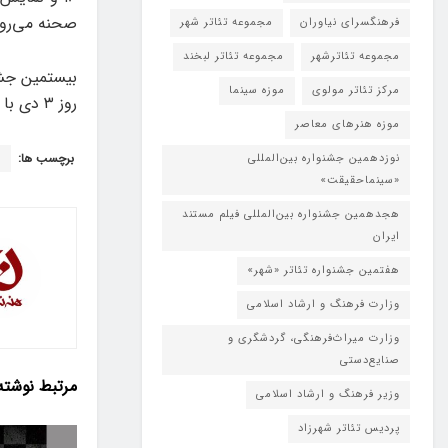
صحنه می‌رون
فرهنگسرای نیاوران
مجموعه تئاتر شهر
مجموعه تئاترشهر
مجموعه تئاتر لبخند
مرکز تئاتر مولوی
موزه سینما
روز ۳ دی‌ با اعلام برگزیدگان بخش‌های مختلف به کار خود پایان می‌دهد.
موزه هنرهای معاصر
برچسب ها:
ب
نوزدهمین جشنواره بین‌المللی
«سینماحقیقت»
هجدهمین جشنواره بین‌المللی فیلم مستند
ایران
هفتمین جشنواره تئاتر «شهر»
وزارت فرهنگ و ارشاد اسلامی
وزارت میراث‌فرهنگی، گردشگری و
صنایع‌دستی
مرتبط
نوشته
وزیر فرهنگ و ارشاد اسلامی
پردیس تئاتر شهرزاد