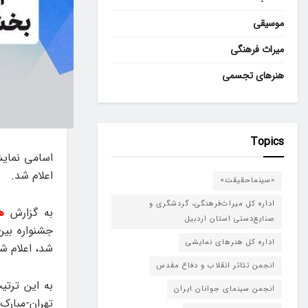
موسیقی
میراث فرهنگی
هنرهای تجسمی
Topics
اسامی نمایش
اعلام شد.
«سینماحقیقت»
اداره کل میراث‌فرهنگی، گردشگری و
به گزارش
ه
صنایع‌دستی استان اردبیل
جشنواره بین
اداره کل هنرهای نمایشی
شد، اعلام ش
انجمن تئاتر انقلاب و دفاع مقدس
به این ترتی
انجمن سینمای جوانان ایران