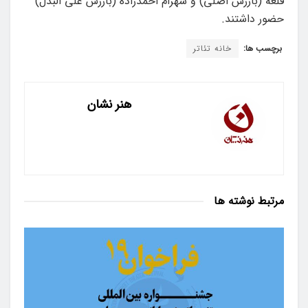
قلعه (بازرس اصلی) و شهرام احمدزاده (بازرس علی البدل)
حضور داشتند.
برچسب ها:
خانه تئاتر
هنر نشان
مرتبط
نوشته ها