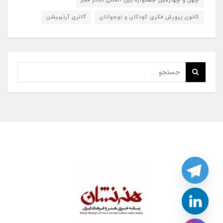
چهل و چهارمین جشنواره بین المللی تئاتر فجر
کانون پرورش فکری کودکان و نوجوانان
گالری آرتیبیشن