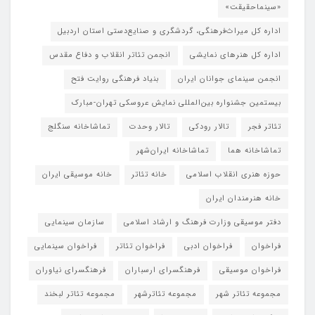
«سینماحقیقت»
اداره کل میراث‌فرهنگی، گردشگری و صنایع‌دستی استان اردبیل
اداره کل هنرهای نمایشی
انجمن تئاتر انقلاب و دفاع مقدس
انجمن سینمای جوانان ایران
بنیاد فرهنگی روایت فتح
بیستمین جشنواره بین‌المللی نمایش عروسکی تهران-مبارک
تئاتر فجر
تالار رودکی
تالار وحدت
تماشاخانه سنگلج
تماشاخانه هما
تماشاخانه‌ ایران‌شهر
حوزه هنری انقلاب اسلامی
خانه تئاتر
خانه موسیقی ایران
خانه هنرمندان ایران
دفتر موسیقی وزارت فرهنگ و ارشاد اسلامی
سازمان سینمایی
فراخوان
فراخوان ادبی
فراخوان تئاتر
فراخوان سینمایی
فراخوان موسیقی
فرهنگسرای ارسباران
فرهنگسرای نیاوران
مجموعه تئاتر شهر
مجموعه تئاترشهر
مجموعه تئاتر لبخند