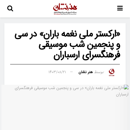
«ارکستر ملی نغمه باران» در سی
و پنجمین شب موسیقی
فرهنگسرای ارسباران
هنر نشان
۱۴۰۳/۰۸/۲۱
توسط