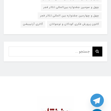
چهل و سومین جشنواره بین‌المللی تئاتر فجر
چهل و چهارمین جشنواره بین المللی تئاتر فجر
کانون پرورش فکری کودکان و نوجوانان
گالری آرتیبیشن