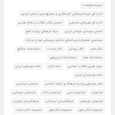
«سینماحقیقت»
اداره کل میراث‌فرهنگی، گردشگری و صنایع‌دستی استان اردبیل
اداره کل هنرهای نمایشی
انجمن تئاتر انقلاب و دفاع مقدس
انجمن سینمای جوانان ایران
بنیاد فرهنگی روایت فتح
بیستمین جشنواره بین‌المللی نمایش عروسکی تهران-مبارک
تئاتر فجر
تالار رودکی
تالار وحدت
تماشاخانه سنگلج
تماشاخانه هما
تماشاخانه‌ ایران‌شهر
حوزه هنری انقلاب اسلامی
خانه تئاتر
خانه موسیقی ایران
خانه هنرمندان ایران
دفتر موسیقی وزارت فرهنگ و ارشاد اسلامی
سازمان سینمایی
فراخوان
فراخوان ادبی
فراخوان تئاتر
فراخوان سینمایی
فراخوان موسیقی
فرهنگسرای ارسباران
فرهنگسرای نیاوران
مجموعه تئاتر شهر
مجموعه تئاترشهر
مجموعه تئاتر لبخند