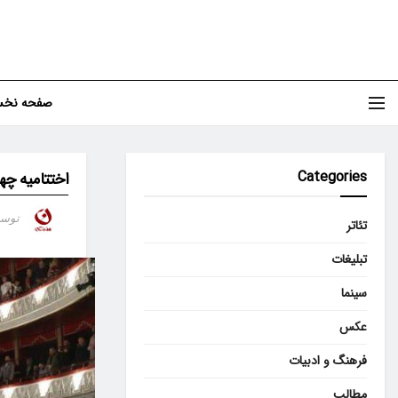
صفحه نخ
Categories
اختتامیه چه
توس
تئاتر
تبلیغات
سینما
عکس
فرهنگ و ادبیات
مطالب