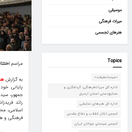
موسیقی
میراث فرهنگی
هنرهای تجسمی
Topics
مراسم ا
ختتام
«سینماحقیقت»
به گزارش
هن
پایانی خود
اداره کل میراث‌فرهنگی، گردشگری و
جمهور، سید
صنایع‌دستی استان اردبیل
رائد فریدز
اداره کل هنرهای نمایشی
اسلامی، محس
انجمن تئاتر انقلاب و دفاع مقدس
فرهنگی و هنر
انجمن سینمای جوانان ایران