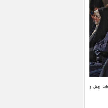
غات چهل و