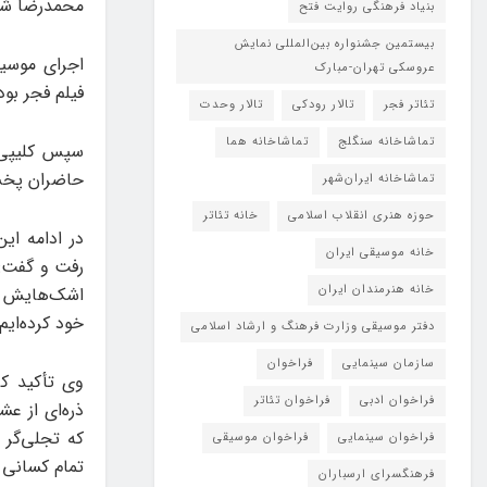
محمدرضا شهی
بنیاد فرهنگی روایت فتح
بیستمین جشنواره بین‌المللی نمایش
اجرای موسی
عروسکی تهران-مبارک
فیلم فجر بود
تئاتر فجر
تالار رودکی
تالار وحدت
تماشاخانه سنگلج
تماشاخانه هما
حاضران پخ
تماشاخانه‌ ایران‌شهر
حوزه هنری انقلاب اسلامی
خانه تئاتر
در ادامه ای
خانه موسیقی ایران
رفت و گفت: 
خانه هنرمندان ایران
اشک‌هایش سر
خود کرده‌ایم
دفتر موسیقی وزارت فرهنگ و ارشاد اسلامی
سازمان سینمایی
فراخوان
وی تأکید کر
فراخوان ادبی
فراخوان تئاتر
ذره‌ای از عش
که تجلی‌گر 
فراخوان سینمایی
فراخوان موسیقی
تمام کسانی 
فرهنگسرای ارسباران