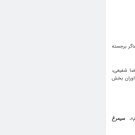
صحبت‌ها و آثار بهرام بیضایی و ناصر تقوایی ۲ سینماگر برجسته
ضا شفیعی،
داوران بخش
م»،
سیمرغ