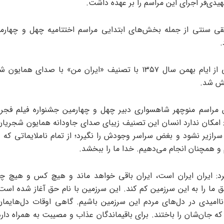
دی‌فر اجرای این مراسم را بر عهده داشت.
قی سنتی از جمله بخش‌های ابتدایی مراسم اختتامیه چهل و چهارمی
.
سپس کلیپی از ایام بهمن سال ۱۳۵۷ با تصنیف «ایران من» با صدای هم
ش شد.
ن مراسم منوچهر شاهسواری دبیر چهل و چهارمین جشنواره فیلم فج
امکان ندارد انسان این تصنیف زیبای صدای جاودانه همایون شجریان 
ازیر نشود و بغض سراسر وجودش را نگیرد؛ از تمام ناملایماتی که
 و همچنان انجام می‌دهیم. خدا ما را ببخشد.
د: ایران ایران است، ایران باقی خواهد ماند و هیچ کس و هیچ چیز
ق ما را به این سرزمین کم کند. این سرزمین با نام حق آغاز شده است.
ناامیدی در دل‌های مردم این سرزمین باشیم. گاهی اوقات دل‌هایمان 
که جان‌شان را باختند. برای باقیماندگان عذاب و مصیبت به همراه دا