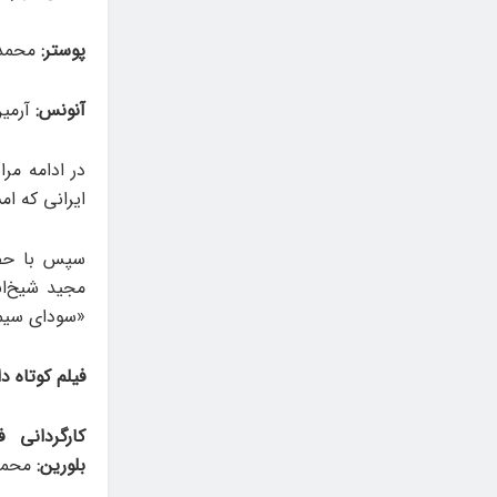
پوستر:
محمدی
آنونس:
آرمین
ایرانی که ا
سپس با حضو
مجید شیخ‌ان
«سودای سیمرغ»، برگزیدگا
فیلم کوتاه د
کارگردانی 
بلورین:
محمد 