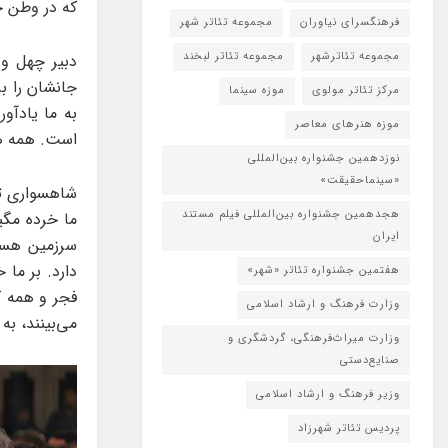
که در وطن خ
فرهنگسرای نیاوران
مجموعه تئاتر شهر
مجموعه تئاترشهر
مجموعه تئاتر لبخند
دبیر چهل و 
جانشان را بر
مرکز تئاتر مولوی
موزه سینما
به ما یادآور
موزه هنرهای معاصر
است. همه‌ هن
نوزدهمین جشنواره بین‌المللی
«سینماحقیقت»
شاهسواری تص
هجدهمین جشنواره بین‌المللی فیلم مستند
ما خرده مگی
ایران
سرزمین هستی
دارد. بر ما
هفتمین جشنواره تئاتر «شهر»
فجر و همه ک
وزارت فرهنگ و ارشاد اسلامی
می‌بینند، به
وزارت میراث‌فرهنگی، گردشگری و
صنایع‌دستی
وزیر فرهنگ و ارشاد اسلامی
پردیس تئاتر شهرزاد