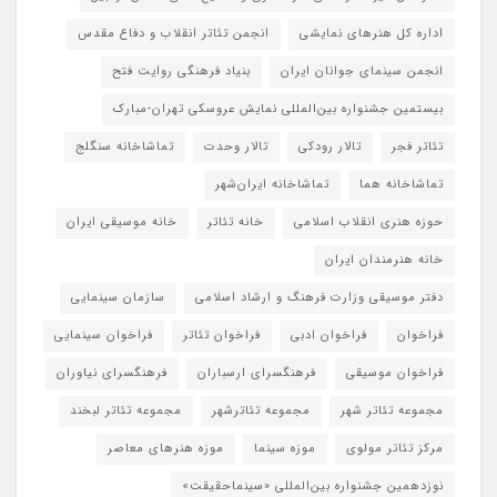
اداره کل هنرهای نمایشی
انجمن تئاتر انقلاب و دفاع مقدس
انجمن سینمای جوانان ایران
بنیاد فرهنگی روایت فتح
بیستمین جشنواره بین‌المللی نمایش عروسکی تهران-مبارک
تئاتر فجر
تالار رودکی
تالار وحدت
تماشاخانه سنگلج
تماشاخانه هما
تماشاخانه‌ ایران‌شهر
حوزه هنری انقلاب اسلامی
خانه تئاتر
خانه موسیقی ایران
خانه هنرمندان ایران
دفتر موسیقی وزارت فرهنگ و ارشاد اسلامی
سازمان سینمایی
فراخوان
فراخوان ادبی
فراخوان تئاتر
فراخوان سینمایی
فراخوان موسیقی
فرهنگسرای ارسباران
فرهنگسرای نیاوران
مجموعه تئاتر شهر
مجموعه تئاترشهر
مجموعه تئاتر لبخند
مرکز تئاتر مولوی
موزه سینما
موزه هنرهای معاصر
نوزدهمین جشنواره بین‌المللی «سینماحقیقت»