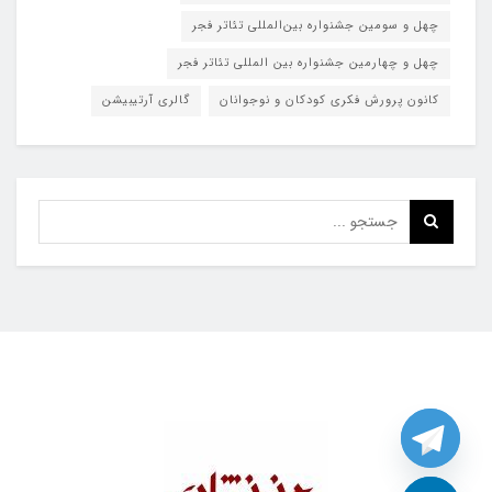
چهل و سومین جشنواره بین‌المللی تئاتر فجر
چهل و چهارمین جشنواره بین المللی تئاتر فجر
کانون پرورش فکری کودکان و نوجوانان
گالری آرتیبیشن