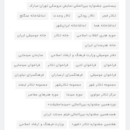
بیستمین جشنواره بین‌المللی نمایش عروسکی تهران-مبارک
تئاتر فجر
تالار رودکی
تالار وحدت
تماشاخانه سنگلج
تماشاخانه هما
تماشاخانه‌ ایران‌شهر
حوزه هنری انقلاب اسلامی
خانه تئاتر
خانه موسیقی ایران
خانه هنرمندان ایران
دفتر موسیقی وزارت فرهنگ و ارشاد اسلامی
سازمان سینمایی
فراخوان
فراخوان ادبی
فراخوان تئاتر
فراخوان سینمایی
فراخوان موسیقی
فرهنگسرای ارسباران
فرهنگسرای نیاوران
مجموعه تئاتر شهر
مجموعه تئاترشهر
مجموعه تئاتر لبخند
مرکز تئاتر مولوی
موزه سینما
موزه هنرهای معاصر
نوزدهمین جشنواره بین‌المللی «سینماحقیقت»
هجدهمین جشنواره بین‌المللی فیلم مستند ایران
هفتمین جشنواره تئاتر «شهر»
وزارت فرهنگ و ارشاد اسلامی