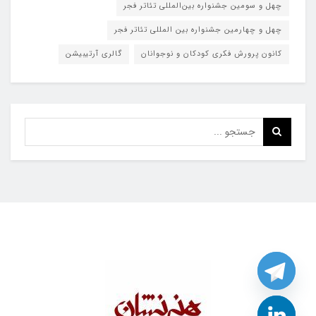
چهل و سومین جشنواره بین‌المللی تئاتر فجر
چهل و چهارمین جشنواره بین المللی تئاتر فجر
کانون پرورش فکری کودکان و نوجوانان
گالری آرتیبیشن