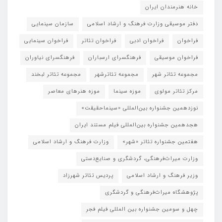
خانه هنرمندان ایران
دفتر موسیقی وزارت فرهنگ و ارشاد اسلامی
سازمان سینمایی
فراخوان
فراخوان ادبی
فراخوان تئاتر
فراخوان سینمایی
فراخوان موسیقی
فرهنگسرای ارسباران
فرهنگسرای نیاوران
مجموعه تئاتر شهر
مجموعه تئاترشهر
مجموعه تئاتر لبخند
مرکز تئاتر مولوی
موزه سینما
موزه هنرهای معاصر
نوزدهمین جشنواره بین‌المللی «سینماحقیقت»
هجدهمین جشنواره بین‌المللی فیلم مستند ایران
هفتمین جشنواره تئاتر «شهر»
وزارت فرهنگ و ارشاد اسلامی
وزارت میراث‌فرهنگی، گردشگری و صنایع‌دستی
وزیر فرهنگ و ارشاد اسلامی
پردیس تئاتر شهرزاد
پژوهشگاه میراث‌فرهنگی و گردشگری
چهل و سومین جشنواره بین المللی فیلم فجر