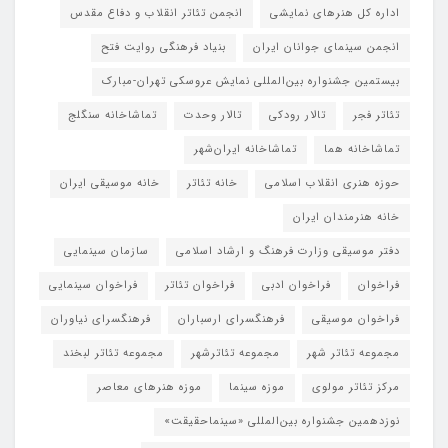
اداره کل هنرهای نمایشی
انجمن تئاتر انقلاب و دفاع مقدس
انجمن سینمای جوانان ایران
بنیاد فرهنگی روایت فتح
بیستمین جشنواره بین‌المللی نمایش عروسکی تهران-مبارک
تئاتر فجر
تالار رودکی
تالار وحدت
تماشاخانه سنگلج
تماشاخانه هما
تماشاخانه‌ ایران‌شهر
حوزه هنری انقلاب اسلامی
خانه تئاتر
خانه موسیقی ایران
خانه هنرمندان ایران
دفتر موسیقی وزارت فرهنگ و ارشاد اسلامی
سازمان سینمایی
فراخوان
فراخوان ادبی
فراخوان تئاتر
فراخوان سینمایی
فراخوان موسیقی
فرهنگسرای ارسباران
فرهنگسرای نیاوران
مجموعه تئاتر شهر
مجموعه تئاترشهر
مجموعه تئاتر لبخند
مرکز تئاتر مولوی
موزه سینما
موزه هنرهای معاصر
نوزدهمین جشنواره بین‌المللی «سینماحقیقت»