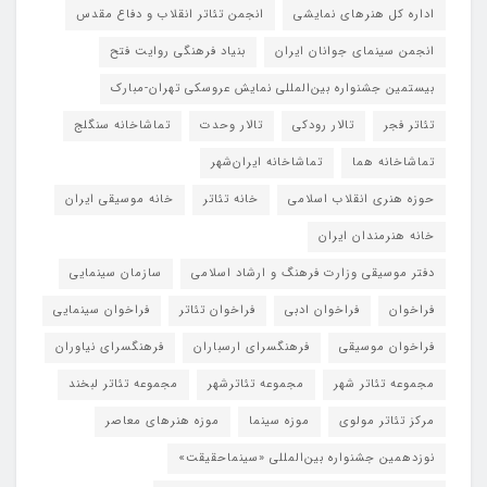
اداره کل هنرهای نمایشی
انجمن تئاتر انقلاب و دفاع مقدس
انجمن سینمای جوانان ایران
بنیاد فرهنگی روایت فتح
بیستمین جشنواره بین‌المللی نمایش عروسکی تهران-مبارک
تئاتر فجر
تالار رودکی
تالار وحدت
تماشاخانه سنگلج
تماشاخانه هما
تماشاخانه‌ ایران‌شهر
حوزه هنری انقلاب اسلامی
خانه تئاتر
خانه موسیقی ایران
خانه هنرمندان ایران
دفتر موسیقی وزارت فرهنگ و ارشاد اسلامی
سازمان سینمایی
فراخوان
فراخوان ادبی
فراخوان تئاتر
فراخوان سینمایی
فراخوان موسیقی
فرهنگسرای ارسباران
فرهنگسرای نیاوران
مجموعه تئاتر شهر
مجموعه تئاترشهر
مجموعه تئاتر لبخند
مرکز تئاتر مولوی
موزه سینما
موزه هنرهای معاصر
نوزدهمین جشنواره بین‌المللی «سینماحقیقت»