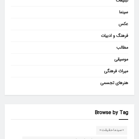
تبلیغات
سینما
عکس
فرهنگ و ادبیات
مطالب
موسیقی
میراث فرهنگی
هنرهای تجسمی
Browse by Tag
«سینماحقیقت»