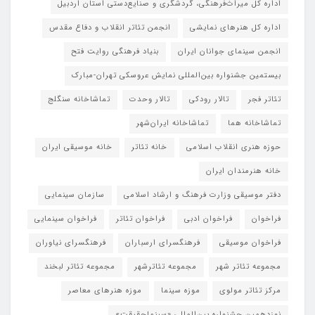
اداره کل میراث‌فرهنگی، گردشگری و صنایع‌دستی استان اردبیل
اداره کل هنرهای نمایشی
انجمن تئاتر انقلاب و دفاع مقدس
انجمن سینمای جوانان ایران
بنیاد فرهنگی روایت فتح
بیستمین جشنواره بین‌المللی نمایش عروسکی تهران-مبارک
تئاتر فجر
تالار رودکی
تالار وحدت
تماشاخانه سنگلج
تماشاخانه هما
تماشاخانه‌ ایران‌شهر
حوزه هنری انقلاب اسلامی
خانه تئاتر
خانه موسیقی ایران
خانه هنرمندان ایران
دفتر موسیقی وزارت فرهنگ و ارشاد اسلامی
سازمان سینمایی
فراخوان
فراخوان ادبی
فراخوان تئاتر
فراخوان سینمایی
فراخوان موسیقی
فرهنگسرای ارسباران
فرهنگسرای نیاوران
مجموعه تئاتر شهر
مجموعه تئاترشهر
مجموعه تئاتر لبخند
مرکز تئاتر مولوی
موزه سینما
موزه هنرهای معاصر
نوزدهمین جشنواره بین‌المللی «سینماحقیقت»