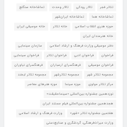
تئاتر فجر
تالار رودکی
تالار وحدت
تماشاخانه سنگلج
تماشاخانه هما
تماشاخانه‌ ایران‌شهر
حوزه هنری انقلاب اسلامی
خانه تئاتر
خانه موسیقی ایران
خانه هنرمندان ایران
دفتر موسیقی وزارت فرهنگ و ارشاد اسلامی
سازمان سینمایی
فراخوان
فراخوان ادبی
فراخوان تئاتر
فراخوان سینمایی
فراخوان موسیقی
فرهنگسرای ارسباران
فرهنگسرای نیاوران
مجموعه تئاتر شهر
مجموعه تئاترشهر
مجموعه تئاتر لبخند
مرکز تئاتر مولوی
موزه سینما
موزه هنرهای معاصر
نوزدهمین جشنواره بین‌المللی «سینماحقیقت»
هجدهمین جشنواره بین‌المللی فیلم مستند ایران
هفتمین جشنواره تئاتر «شهر»
وزارت فرهنگ و ارشاد اسلامی
وزارت میراث‌فرهنگی، گردشگری و صنایع‌دستی