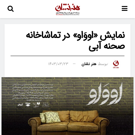
نمایش «اووَاو» در تماشاخانه
صحنه آبی
هنر نشان
۱۴۰۳/۰۳/۲۳
توسط