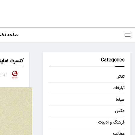
صفحه نخ
Categories
کنسرت‌ نمای
توس
تئاتر
تبلیغات
سینما
عکس
فرهنگ و ادبیات
مطالب