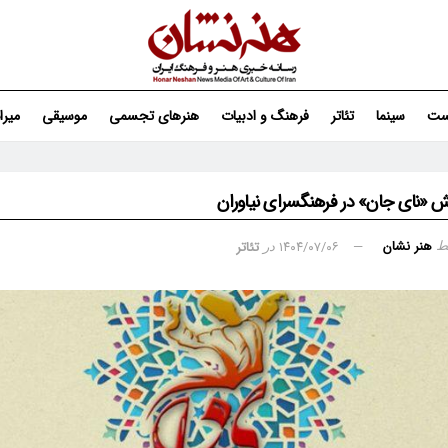
ست
سینما
تئاتر
فرهنگ و ادبیات
هنرهای تجسمی
موسیقی
میر
ش «نای جان» در فرهنگسرای نیاوران
هنر نشان
۱۴۰۴/۰۷/۰۶
تئاتر
ط
در