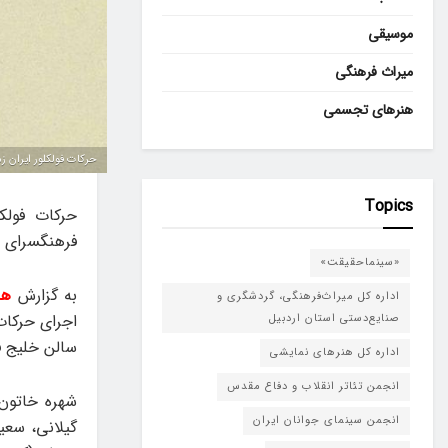
موسیقی
میراث فرهنگی
هنرهای تجسمی
حرکات فولکلور ایران زم
Topics
حرکات فولکل
فرهنگسرای نی
«سینماحقیقت»
به گزارش
هن
اداره کل میراث‌فرهنگی، گردشگری و
صنایع‌دستی استان اردبیل
سالن خلیج ف
اداره کل هنرهای نمایشی
انجمن تئاتر انقلاب و دفاع مقدس
شهره خاتون 
انجمن سینمای جوانان ایران
گیلانی، سعید