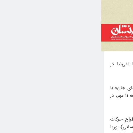
تقی‌نیا در
ای جان» با
اجرای حرکات فولکلور اقوام ایرانی و همراهی گروه «دف‌نوازان هوران»، شامگاه جمعه ۱۱ مهر، در
طراح حرکات
سانی)، وریا