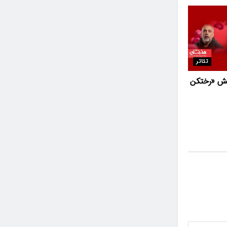
تئاتر
یش «رختکن