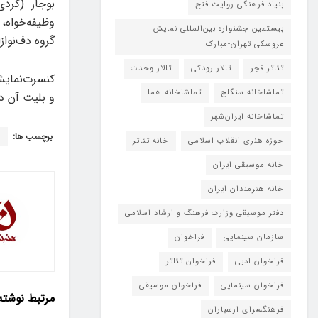
بوجار (کرد
بنیاد فرهنگی روایت فتح
وظیفه‌خواه،
بیستمین جشنواره بین‌المللی نمایش
گروه دف‌نواز
عروسکی تهران-مبارک
تئاتر فجر
تالار رودکی
تالار وحدت
تماشاخانه سنگلج
تماشاخانه هما
و بلیت آن د
تماشاخانه‌ ایران‌شهر
برچسب ها:
ف
حوزه هنری انقلاب اسلامی
خانه تئاتر
خانه موسیقی ایران
خانه هنرمندان ایران
دفتر موسیقی وزارت فرهنگ و ارشاد اسلامی
سازمان سینمایی
فراخوان
فراخوان ادبی
فراخوان تئاتر
فراخوان سینمایی
فراخوان موسیقی
مرتبط
نوشته
فرهنگسرای ارسباران