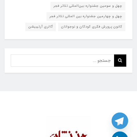
چهل و سومین جشنواره بین‌المللی تئاتر فجر
چهل و چهارمین جشنواره بین المللی تئاتر فجر
کانون پرورش فکری کودکان و نوجوانان
گالری آرتیبیشن