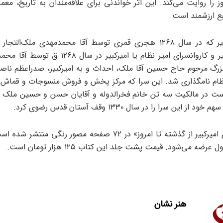
وز را روایت می‌کند. این اثر خواندنی برای علاقه‌مندان به تاریخ، معم
ع ارزشمند است.
سرای امیرکبیر که در سال ۱۲۶۸ هجری قمری توسط آقا محمدمهدی ملک‌ال
سرای امیرکبیر و کاروانسرای امیر نظام یا امیرکبیر در 
 بزرگ مرحوم حاج حسین آقا ملک، احداث و به امیرکبیر، صدراعظم ناصر
ظام نامگذاری شد. این سرا که مرکز پخش و فروش منسوجات و قماش ا
 است در مالکیت سه تن خانم فخرالدوله و آقایان حسن و حسین ملک ب
 این سرا را در سال ۱۳۳۰ وقف آستان قدس رضوی کرد.
کتاب «سرای امیرکبیر از گذشته تا امروز» در ۷۲ صفحه مصور رنگی من
رضه می‌شود. قیمت پشت جلد این کتاب ۱۲۵ هزار تومان است.
هنر نشان