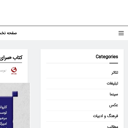
صفحه نخ
Categories
کتاب «سرای ا
توس
تئاتر
تبلیغات
سینما
عکس
فرهنگ و ادبیات
مطالب