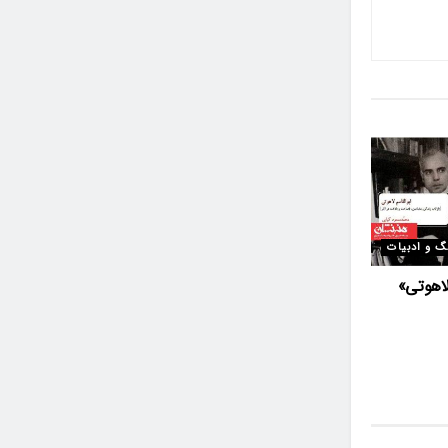
گ و ادبیات
لاهوتی»