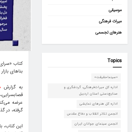
موسیقی
میراث فرهنگی
هنرهای تجسمی
Topics
کتاب «سرای 
بناهای بازار
«سینماحقیقت»
به گزارش
ه
اداره کل میراث‌فرهنگی، گردشگری و
قصابسرایی، 
صنایع‌دستی استان اردبیل
عرضه می‌کند
اداره کل هنرهای نمایشی
گرفته، در گ
انجمن تئاتر انقلاب و دفاع مقدس
انجمن سینمای جوانان ایران
این کتاب، با