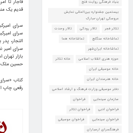
قاجار تا امر
بنیاد فرهنگی روایت فتح
قدیم یک منب
بیستمین جشنواره بین‌المللی نمایش
عروسکی تهران-مبارک
تئاتر فجر
تالار رودکی
تالار وحدت
تماشاخانه سنگلج
تماشاخانه هما
التجار، پدر
سرای امیر ن
تماشاخانه‌ ایران‌شهر
بازار تهران
حوزه هنری انقلاب اسلامی
خانه تئاتر
حسین ملک سهم خود از
خانه موسیقی ایران
خانه هنرمندان ایران
رقعی چاپ اول ع
دفتر موسیقی وزارت فرهنگ و ارشاد اسلامی
سازمان سینمایی
فراخوان
فراخوان ادبی
فراخوان تئاتر
فراخوان سینمایی
فراخوان موسیقی
فرهنگسرای ارسباران