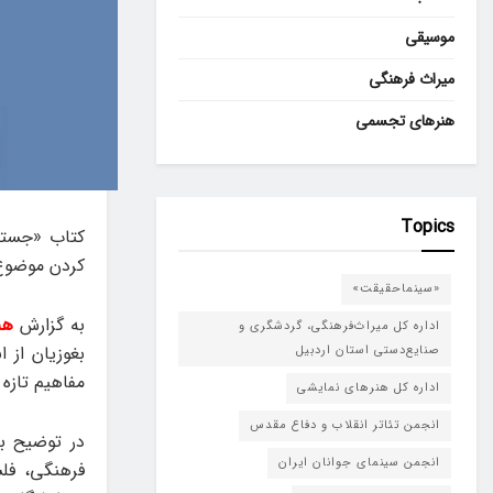
موسیقی
میراث فرهنگی
هنرهای تجسمی
Topics
کتاب «جستار
کردن موضوع 
«سینماحقیقت»
به گزارش
هن
اداره کل میراث‌فرهنگی، گردشگری و
صنایع‌دستی استان اردبیل
مفاهیم تازه
اداره کل هنرهای نمایشی
انجمن تئاتر انقلاب و دفاع مقدس
در توضیح بخ
انجمن سینمای جوانان ایران
فرهنگی، فلس