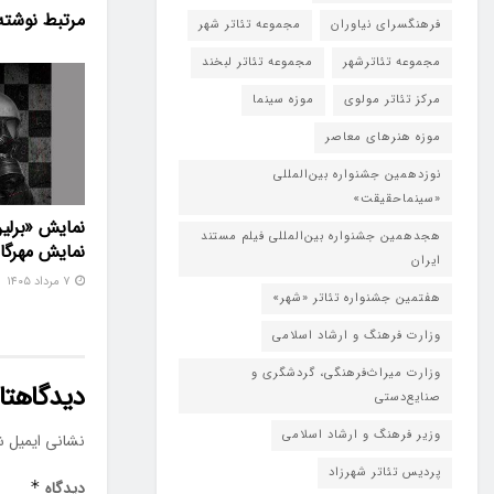
مرتبط
نوشته
فرهنگسرای نیاوران
مجموعه تئاتر شهر
مجموعه تئاترشهر
مجموعه تئاتر لبخند
مرکز تئاتر مولوی
موزه سینما
موزه هنرهای معاصر
نوزدهمین جشنواره بین‌المللی
«سینماحقیقت»
نمایش «برلین
هجدهمین جشنواره بین‌المللی فیلم مستند
نمایش مهرگا
ایران
۷ مرداد ۱۴۰۵
هفتمین جشنواره تئاتر «شهر»
وزارت فرهنگ و ارشاد اسلامی
وزارت میراث‌فرهنگی، گردشگری و
دیدگاهتان
صنایع‌دستی
وزیر فرهنگ و ارشاد اسلامی
نشانی ایمیل ش
پردیس تئاتر شهرزاد
دیدگاه
*