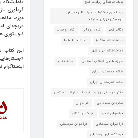
«نمایشگاه ب
بنیاد فرهنگی روایت فتح
گردآوری یاز
بیستمین جشنواره بین‌المللی نمایش
موزه، مفاه
عروسکی تهران-مبارک
دریچه‌ای اس
تئاتر فجر
تالار رودکی
تالار وحدت
کیوریتوری ه
تماشاخانه سنگلج
تماشاخانه هما
تماشاخانه‌ ایران‌شهر
«جستارهایی 
حوزه هنری انقلاب اسلامی
خانه تئاتر
اینستاگرام آ
خانه موسیقی ایران
خانه هنرمندان ایران
دفتر موسیقی وزارت فرهنگ و ارشاد اسلامی
سازمان سینمایی
فراخوان
فراخوان ادبی
فراخوان تئاتر
فراخوان سینمایی
فراخوان موسیقی
فرهنگسرای ارسباران