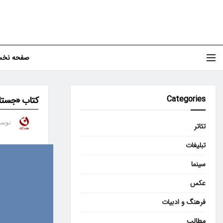
صفحه نخ
Categories
کتاب «جستار
توس
تئاتر
تبلیغات
سینما
عکس
فرهنگ و ادبیات
مطالب