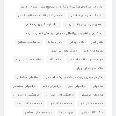
اداره کل میراث‌فرهنگی، گردشگری و صنایع‌دستی استان اردبیل
اداره کل هنرهای نمایشی
انجمن تئاتر انقلاب و دفاع مقدس
انجمن سینمای جوانان ایران
بنیاد فرهنگی روایت فتح
بیستمین جشنواره بین‌المللی نمایش عروسکی تهران-مبارک
تئاتر فجر
تالار رودکی
تالار وحدت
تماشاخانه سنگلج
تماشاخانه هما
تماشاخانه‌ ایران‌شهر
حوزه هنری انقلاب اسلامی
خانه تئاتر
خانه موسیقی ایران
خانه هنرمندان ایران
دفتر موسیقی وزارت فرهنگ و ارشاد اسلامی
سازمان سینمایی
فراخوان
فراخوان ادبی
فراخوان تئاتر
فراخوان سینمایی
فراخوان موسیقی
فرهنگسرای ارسباران
فرهنگسرای نیاوران
مجموعه تئاتر شهر
مجموعه تئاترشهر
مجموعه تئاتر لبخند
مرکز تئاتر مولوی
موزه سینما
موزه هنرهای معاصر