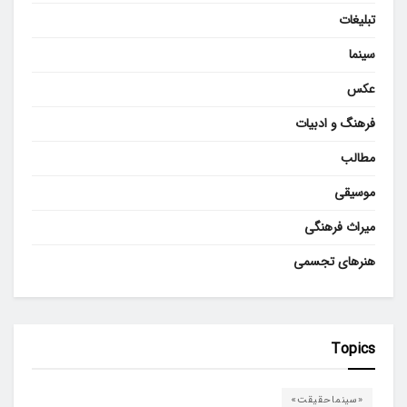
تبلیغات
سینما
عکس
فرهنگ و ادبیات
مطالب
موسیقی
میراث فرهنگی
هنرهای تجسمی
Topics
«سینماحقیقت»