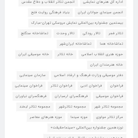
اداره کل هنرهای نمایشی
انجمن تئاتر انقلاب و دفاع مقدس
انجمن سینمای جوانان ایران
بنیاد فرهنگی روایت فتح
بیستمین جشنواره بین‌المللی نمایش عروسکی تهران-مبارک
تئاتر فجر
تالار رودکی
تالار وحدت
تماشاخانه سنگلج
تماشاخانه هما
تماشاخانه‌ ایران‌شهر
حوزه هنری انقلاب اسلامی
خانه تئاتر
خانه موسیقی ایران
خانه هنرمندان ایران
دفتر موسیقی وزارت فرهنگ و ارشاد اسلامی
سازمان سینمایی
فراخوان
فراخوان ادبی
فراخوان تئاتر
فراخوان سینمایی
فراخوان موسیقی
فرهنگسرای ارسباران
فرهنگسرای نیاوران
مجموعه تئاتر شهر
مجموعه تئاترشهر
مجموعه تئاتر لبخند
مرکز تئاتر مولوی
موزه سینما
موزه هنرهای معاصر
نوزدهمین جشنواره بین‌المللی «سینماحقیقت»