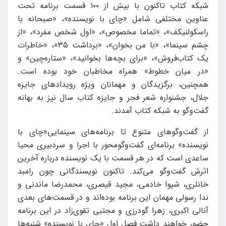
شبکه کتاب تاکنون با بیش از ۱۰۰ قسمت برنامه تحت
عناوین مختلفی شامل «چای با نویسنده»، «صبحانه با
راسکولنیکف»، «تماما مخصوص»، «اول شخص مفرد»، «از
چشم سینما»، «با من بخوان»، «برداشت ۳۵»، «خاطرات
یک کتاب‌فروش»، «برای بچه‌ها بخوانید»، «ستاره‌چین» و
«در میان خطوط» همراه مخاطبان خود بوده است.
همچنین، برگزیدگان و مهمانان ویژه رویدادهای جایزه
جلال، جشنواره شعر فجر و جایزه کتاب سال نیز به بهانه
گفت‌وگو به شبکه کتاب آمدند.
از گفت‌وگوهای متنوع تا برنامه‌های سینمایی«چای با
نویسنده» برنامه‌ای گفت‌وگومحور با اجرا و سردبیری محیا
ساعدی است که در هر قسمت با یک نویسنده درباره آخرین
اثرش گفت‌وگو می‌کند. تاکنون نویسندگانی چون رامبد
خانلری، شیوا خادمی، مجید قیصری، محمدرضا ماندنی و
ندا رسولی مهمان این برنامه بوده‌اند و در قسمت‌های بعدی
آنالی اکبری، زهرا گودرزی و مجتبی تقوی‌زاد در این برنامه
حضور خواهند داشت.فصل اول «چای با نویسنده» شنبه‌ها