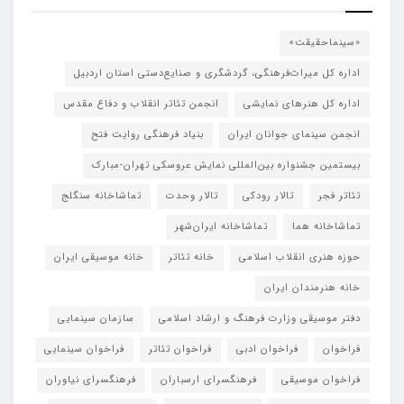
«سینماحقیقت»
اداره کل میراث‌فرهنگی، گردشگری و صنایع‌دستی استان اردبیل
اداره کل هنرهای نمایشی
انجمن تئاتر انقلاب و دفاع مقدس
انجمن سینمای جوانان ایران
بنیاد فرهنگی روایت فتح
بیستمین جشنواره بین‌المللی نمایش عروسکی تهران-مبارک
تئاتر فجر
تالار رودکی
تالار وحدت
تماشاخانه سنگلج
تماشاخانه هما
تماشاخانه‌ ایران‌شهر
حوزه هنری انقلاب اسلامی
خانه تئاتر
خانه موسیقی ایران
خانه هنرمندان ایران
دفتر موسیقی وزارت فرهنگ و ارشاد اسلامی
سازمان سینمایی
فراخوان
فراخوان ادبی
فراخوان تئاتر
فراخوان سینمایی
فراخوان موسیقی
فرهنگسرای ارسباران
فرهنگسرای نیاوران