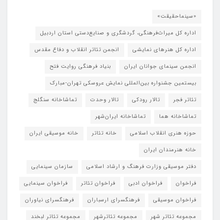
«سینماحقیقت»
اداره کل میراث‌فرهنگی، گردشگری و صنایع‌دستی استان اردبیل
اداره کل هنرهای نمایشی
انجمن تئاتر انقلاب و دفاع مقدس
انجمن سینمای جوانان ایران
بنیاد فرهنگی روایت فتح
بیستمین جشنواره بین‌المللی نمایش عروسکی تهران-مبارک
تئاتر فجر
تالار رودکی
تالار وحدت
تماشاخانه سنگلج
تماشاخانه هما
تماشاخانه‌ ایران‌شهر
حوزه هنری انقلاب اسلامی
خانه تئاتر
خانه موسیقی ایران
خانه هنرمندان ایران
دفتر موسیقی وزارت فرهنگ و ارشاد اسلامی
سازمان سینمایی
فراخوان
فراخوان ادبی
فراخوان تئاتر
فراخوان سینمایی
فراخوان موسیقی
فرهنگسرای ارسباران
فرهنگسرای نیاوران
مجموعه تئاتر شهر
مجموعه تئاترشهر
مجموعه تئاتر لبخند